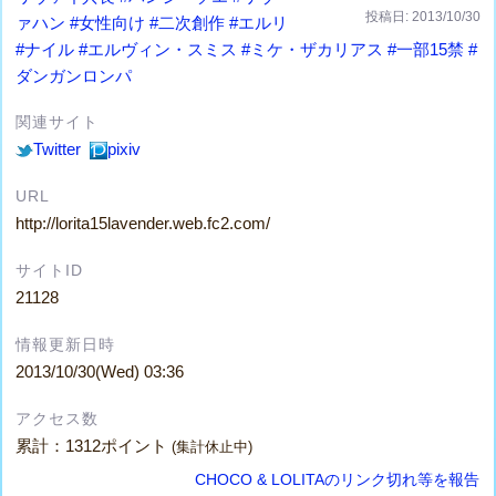
投稿日: 2013/10/30
ァハン
#女性向け
#二次創作
#エルリ
#ナイル
#エルヴィン・スミス
#ミケ・ザカリアス
#一部15禁
#
ダンガンロンパ
関連サイト
Twitter
pixiv
URL
http://lorita15lavender.web.fc2.com/
サイトID
21128
情報更新日時
2013/10/30(Wed) 03:36
アクセス数
累計：1312ポイント
(集計休止中)
CHOCO & LOLITAのリンク切れ等を報告