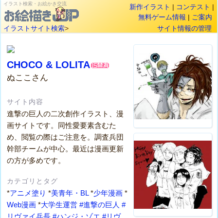
イラスト検索・お絵かき交流
新作イラスト
|
コンテスト
|
無料ゲーム情報
|
ご案内
イラストサイト検索
>
サイト情報の管理
CHOCO & LOLITA
ぬここさん
サイト内容
進撃の巨人の二次創作イラスト、漫
画サイトです。同性愛要素含むた
め、閲覧の際はご注意を。調査兵団
幹部チームが中心。最近は漫画更新
の方が多めです。
カテゴリとタグ
*
アニメ塗り
*
美青年・BL
*
少年漫画
*
Web漫画
*
大学生運営
#進撃の巨人
#
リヴァイ兵長
#ハンジ・ゾエ
#リヴ