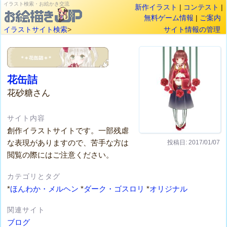
イラスト検索・お絵かき交流
新作イラスト
|
コンテスト
|
無料ゲーム情報
|
ご案内
イラストサイト検索
>
サイト情報の管理
花缶詰
花砂糖さん
サイト内容
創作イラストサイトです。一部残虐
な表現がありますので、苦手な方は
投稿日: 2017/01/07
閲覧の際にはご注意ください。
カテゴリとタグ
*
ほんわか・メルヘン
*
ダーク・ゴスロリ
*
オリジナル
関連サイト
ブログ