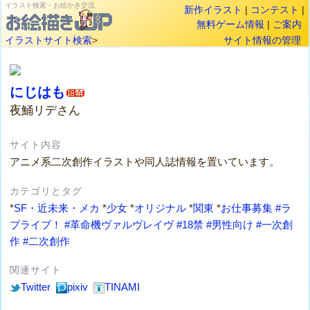
イラスト検索・お絵かき交流
新作イラスト
|
コンテスト
|
無料ゲーム情報
|
ご案内
イラストサイト検索
>
サイト情報の管理
にじはも
夜鯒リデさん
サイト内容
アニメ系二次創作イラストや同人誌情報を置いています。
カテゴリとタグ
*
SF・近未来・メカ
*
少女
*
オリジナル
*
関東
*
お仕事募集
#ラ
ブライブ！
#革命機ヴァルヴレイヴ
#18禁
#男性向け
#一次創
作
#二次創作
関連サイト
Twitter
pixiv
TINAMI