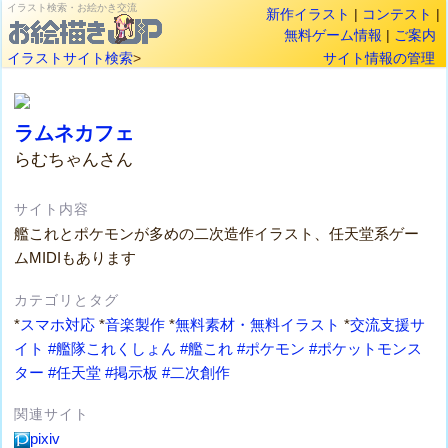
イラスト検索・お絵かき交流
新作イラスト
|
コンテスト
|
無料ゲーム情報
|
ご案内
イラストサイト検索
>
サイト情報の管理
ラムネカフェ
らむちゃんさん
サイト内容
艦これとポケモンが多めの二次造作イラスト、任天堂系ゲー
ムMIDIもあります
カテゴリとタグ
*
スマホ対応
*
音楽製作
*
無料素材・無料イラスト
*
交流支援サ
イト
#艦隊これくしょん
#艦これ
#ポケモン
#ポケットモンス
ター
#任天堂
#掲示板
#二次創作
関連サイト
pixiv