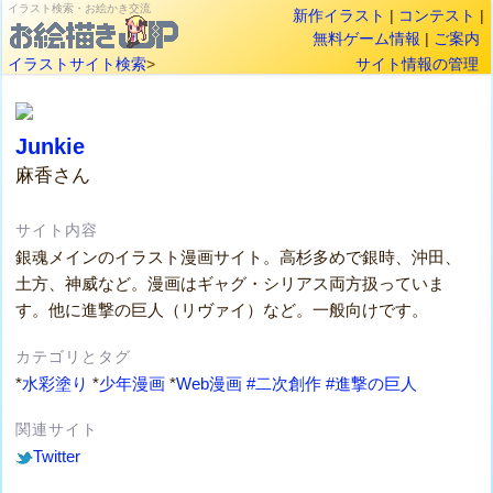
イラスト検索・お絵かき交流
新作イラスト
|
コンテスト
|
無料ゲーム情報
|
ご案内
イラストサイト検索
>
サイト情報の管理
Junkie
麻香さん
サイト内容
銀魂メインのイラスト漫画サイト。高杉多めで銀時、沖田、
土方、神威など。漫画はギャグ・シリアス両方扱っていま
す。他に進撃の巨人（リヴァイ）など。一般向けです。
カテゴリとタグ
*
水彩塗り
*
少年漫画
*
Web漫画
#二次創作
#進撃の巨人
関連サイト
Twitter