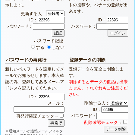
示します。
トの投稿や、バナーの登録が出
来ます。
更新する人：
ID：
ID：
パスワード：
パスワード：
パスワード記憶:
する
しない
パスワードの再発行
登録データの削除
新しいパスワードを設定してメ
登録データを完全に削除しま
ールでお知らせします。本人確
す。
認の為、登録してあるメールア
削除するとデータの復活は出来
ドレスを記入してください。
ません。くれぐれもご注意くだ
さい。
ID：
メール：
削除する人：
ID：
パスワード：
再発行確認チェック→
削除確認チェック
→
※通知メールが迷惑メールフィルタ