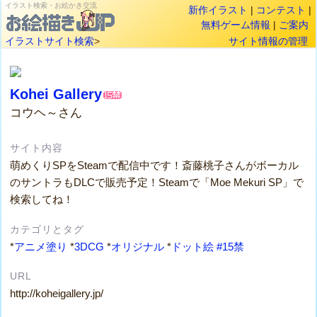
イラスト検索・お絵かき交流
新作イラスト
|
コンテスト
|
無料ゲーム情報
|
ご案内
イラストサイト検索
>
サイト情報の管理
Kohei Gallery
コウヘ～さん
サイト内容
萌めくりSPをSteamで配信中です！斎藤桃子さんがボーカル
のサントラもDLCで販売予定！Steamで「Moe Mekuri SP」で
検索してね！
カテゴリとタグ
*
アニメ塗り
*
3DCG
*
オリジナル
*
ドット絵
#15禁
URL
http://koheigallery.jp/