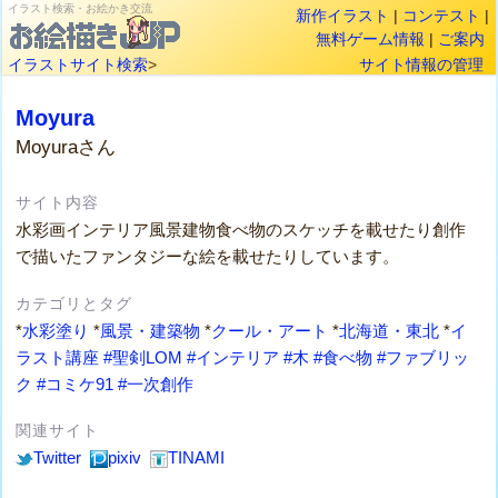
イラスト検索・お絵かき交流
新作イラスト
|
コンテスト
|
無料ゲーム情報
|
ご案内
イラストサイト検索
>
サイト情報の管理
Moyura
Moyuraさん
サイト内容
水彩画インテリア風景建物食べ物のスケッチを載せたり創作
で描いたファンタジーな絵を載せたりしています。
カテゴリとタグ
*
水彩塗り
*
風景・建築物
*
クール・アート
*
北海道・東北
*
イ
ラスト講座
#聖剣LOM
#インテリア
#木
#食べ物
#ファブリッ
ク
#コミケ91
#一次創作
関連サイト
Twitter
pixiv
TINAMI