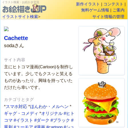
イラスト検索・お絵かき交流
新作イラスト
|
コンテスト
|
無料ゲーム情報
|
ご案内
イラストサイト検索
>
サイト情報の管理
Cachette
sodaさん
サイト内容
主にヒトコマ漫画(Cartoon)を制作し
ています。少しでもクスッと笑える
ものがあったり、興味を持っていた
だけたら幸いです。
カテゴリとタグ
*
スマホ対応
*
ほんわか・メルヘン
*
ギャグ・コメディ
*
オリジナル
#ヒト
コマ
#イラスト
#ダーク
#ブラック
#
風刺
#ユーモア
#漫画
#cartoon
#シュ