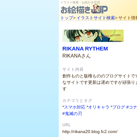
イラスト検索・お絵かき交流
トップ
>
イラストサイト検索
>
サイト情
RIKANA RYTHEM
RIKANAさん
サイト内容
創作ものと版権もののブログサイトで
なサイトです更新は遅めですが頑張り
す
カテゴリとタグ
*
スマホ対応
*
オリキャラ
*
ブログ
#コ
#鬼滅の刃
URL
http://rikana20.blog.fc2.com/