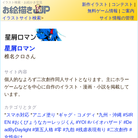
イラスト検索・お絵かき交流
新作イラスト
|
コンテスト
|
無料ゲーム情報
|
ご案内
イラストサイト検索
>
サイト情報の管理
星屑ロマン
椎名クロさん
サイト内容
個人的なよろず二次創作同人サイトとなります。主にホラー
ゲームなどを中心に自作のイラスト・漫画・小説を掲載して
います。
カテゴリとタグ
*
スマホ対応
*
アニメ塗り
*
ギャグ・コメディ
*
九州・沖縄
#SIR
EN
#おくびょうなカーレッジくん
#YOI
#バイオハザード
#De
adByDaylight
#第五人格
#零
#九怨
#残虐表現有り
#二次創作
#
女性向け