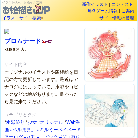
イラスト検索・お絵かき交流
新作イラスト
|
コンテスト
|
無料ゲーム情報
|
ご案内
イラストサイト検索
>
サイト情報の管理
プロムナード
kusaさん
サイト内容
オリジナルのイラストや版権絵を日
記の方で更新しています。最近はア
ナログにはまっていて、水彩やコピ
ックなどの絵があります。良かった
ら見に来てください。
カテゴリとタグ
*
水彩塗り
*
少女
*
オリジナル
*
Web漫
画
#ベルまま。
#キルミーベイベー
#
アナログ
#水彩
#コピック
#グロ有り