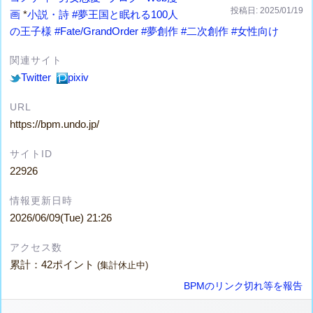
投稿日: 2025/01/19
画
*
小説・詩
#夢王国と眠れる100人
の王子様
#Fate/GrandOrder
#夢創作
#二次創作
#女性向け
関連サイト
Twitter
pixiv
URL
https://bpm.undo.jp/
サイトID
22926
情報更新日時
2026/06/09(Tue) 21:26
アクセス数
累計：42ポイント
(集計休止中)
BPMのリンク切れ等を報告