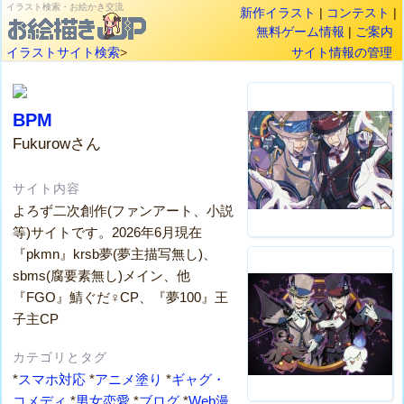
イラスト検索・お絵かき交流
新作イラスト
|
コンテスト
|
無料ゲーム情報
|
ご案内
イラストサイト検索
>
サイト情報の管理
BPM
Fukurowさん
サイト内容
よろず二次創作(ファンアート、小説
等)サイトです。2026年6月現在
『pkmn』krsb夢(夢主描写無し)、
sbms(腐要素無し)メイン、他
『FGO』鯖ぐだ♀CP、『夢100』王
子主CP
カテゴリとタグ
*
スマホ対応
*
アニメ塗り
*
ギャグ・
コメディ
*
男女恋愛
*
ブログ
*
Web漫