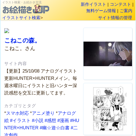
イラスト検索・お絵かき交流
新作イラスト
|
コンテスト
|
無料ゲーム情報
|
ご案内
イラストサイト検索
>
サイト情報の管理
こねこの森。
こねこ。さん
サイト内容
【更新】25/10/08 アナログイラスト
更新HUNTER×HUNTERメイン。毎
週水曜日にイラストと旧ハンター深
読感想を交互に更新してます。
カテゴリとタグ
*
スマホ対応
*
アニメ塗り
*
アナログ
絵
#イラスト
#小説
#感想
#漫画
#HU
NTER×HUNTER
#幽☆遊☆白書
#二
次創作