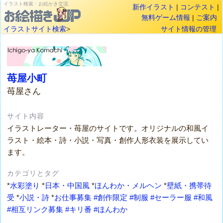
イラスト検索・お絵かき交流
新作イラスト
|
コンテスト
|
無料ゲーム情報
|
ご案内
イラストサイト検索
>
サイト情報の管理
苺屋小町
苺屋さん
サイト内容
イラストレーター・苺屋のサイトです。オリジナルの和風イ
ラスト・絵本・詩・小説・写真・創作人形衣装を展示してい
ます。
カテゴリとタグ
*
水彩塗り
*
日本・中国風
*
ほんわか・メルヘン
*
壁紙・携帯待
受
*
小説・詩
*
お仕事募集
#創作限定
#制服
#セーラー服
#和風
#相互リンク募集
#キリ番
#ほんわか