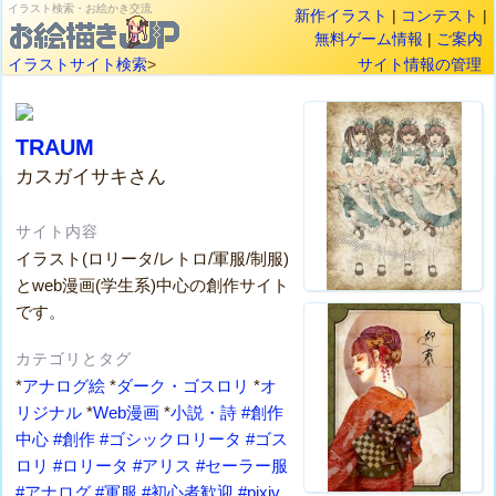
イラスト検索・お絵かき交流
新作イラスト
|
コンテスト
|
無料ゲーム情報
|
ご案内
イラストサイト検索
>
サイト情報の管理
TRAUM
カスガイサキさん
サイト内容
イラスト(ロリータ/レトロ/軍服/制服)
とweb漫画(学生系)中心の創作サイト
です。
カテゴリとタグ
*
アナログ絵
*
ダーク・ゴスロリ
*
オ
リジナル
*
Web漫画
*
小説・詩
#創作
中心
#創作
#ゴシックロリータ
#ゴス
ロリ
#ロリータ
#アリス
#セーラー服
#アナログ
#軍服
#初心者歓迎
#pixiv