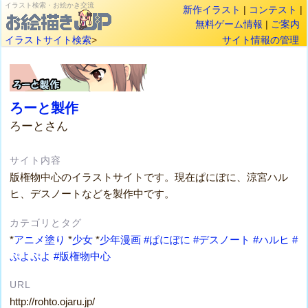
イラスト検索・お絵かき交流
新作イラスト
|
コンテスト
|
無料ゲーム情報
|
ご案内
イラストサイト検索
>
サイト情報の管理
ろーと製作
ろーとさん
サイト内容
版権物中心のイラストサイトです。現在ぱにぽに、涼宮ハル
ヒ、デスノートなどを製作中です。
カテゴリとタグ
*
アニメ塗り
*
少女
*
少年漫画
#ぱにぽに
#デスノート
#ハルヒ
#
ぷよぷよ
#版権物中心
URL
http://rohto.ojaru.jp/