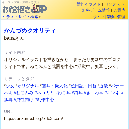
イラスト検索・お絵かき交流
新作イラスト
|
コンテスト
|
無料ゲーム情報
|
ご案内
イラストサイト検索
>
サイト情報の管理
かんづめクオリティ
battaさん
サイト内容
オリジナルイラストを描きながら、まったり更新中のブログ
サイトです。ねこみみと武器を中心に活動中。狐耳も少々。
カテゴリとタグ
*
少女
*
オリジナル
*
猫耳・擬人化
*
絵日記・日替
*
近畿
*
バナー
不明
#ねこみみ
#ネコミミ
#ねこ耳
#猫耳
#きつね耳
#キツネ
#
狐耳
#男性向け
#創作中心
URL
http://canzume.blog77.fc2.com/