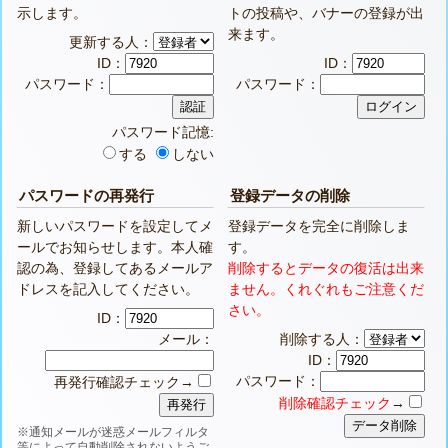
示します。
トの投稿や、バナーの登録が出
来ます。
更新する人：
ID：
ID：
パスワード：
パスワード：
パスワード記憶:
する
しない
パスワードの再発行
登録データの削除
新しいパスワードを設定してメ
登録データを完全に削除しま
ールでお知らせします。本人確
す。
認の為、登録してあるメールア
削除するとデータの復活は出来
ドレスを記入してください。
ません。くれぐれもご注意くだ
さい。
ID：
メール：
削除する人：
ID：
パスワード：
再発行確認チェック→
削除確認チェック
→
※通知メールが迷惑メールフィルタ
等によって自動削除されないようご