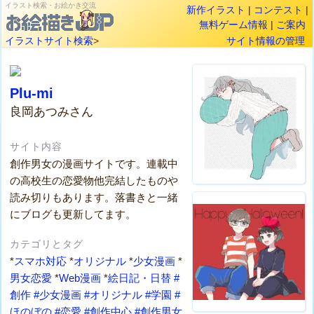
イラスト検索・お絵かき交流
新作イラスト
|
コンテスト
|
無料ゲーム情報
|
ご案内
イラストサイト検索
>
サイト情報の管理
Plu-mi
良岡あつみさん
サイト内容
創作男女の漫画サイトです。連載中
の高校生の恋愛物他完結したものや
読み切りもあります。落書きと一緒
にブログも更新してます。
カテゴリとタグ
*
スマホ対応
*
オリジナル
*
少女漫画
*
男女恋愛
*
Web漫画
*
絵日記・日替
#
創作
#少女漫画
#オリジナル
#学園
#
ほのぼの
#恋愛
#創作中心
#創作男女