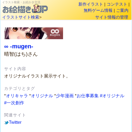
イラスト検索・お絵かき交流
新作イラスト
|
コンテスト
|
無料ゲーム情報
|
ご案内
イラストサイト検索
>
サイト情報の管理
∞ -mugen-
晴智(はち)さん
サイト内容
オリジナルイラスト展示サイト。
カテゴリとタグ
*
オリキャラ
*
オリジナル
*
少年漫画
*
お仕事募集
#オリジナル
#一次創作
関連サイト
Twitter