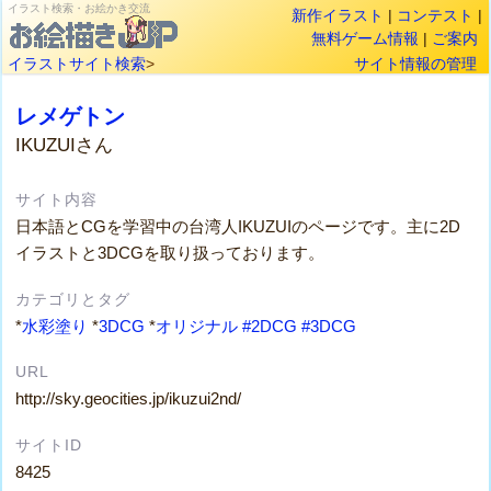
イラスト検索・お絵かき交流
新作イラスト
|
コンテスト
|
無料ゲーム情報
|
ご案内
イラストサイト検索
>
サイト情報の管理
レメゲトン
IKUZUIさん
サイト内容
日本語とCGを学習中の台湾人IKUZUIのページです。主に2D
イラストと3DCGを取り扱っております。
カテゴリとタグ
*
水彩塗り
*
3DCG
*
オリジナル
#2DCG
#3DCG
URL
http://sky.geocities.jp/ikuzui2nd/
サイトID
8425