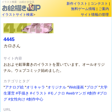
イラスト検索・お絵かき交流
新作イラスト
|
コンテスト
|
無料ゲーム情報
|
ご案内
イラストサイト検索
>
サイト情報の管理
4445
カロさん
サイト内容
おおよそ鉛筆書きのイラストを置いています。オールオリジ
ナル。ウェブコミック始めました。
カテゴリとタグ
*
アナログ絵
*
オリキャラ
*
オリジナル
*
Web漫画
*
ブログ
*
大学
生運営
#手描き
#イラスト
#モノクロ
#webマンガ
#創作
#ブロ
グ
#女性向け
#創作中心
URL