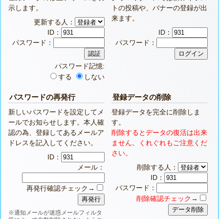
示します。
トの投稿や、バナーの登録が出
来ます。
更新する人：
ID：
ID：
パスワード：
パスワード：
パスワード記憶:
する
しない
パスワードの再発行
登録データの削除
新しいパスワードを設定してメ
登録データを完全に削除しま
ールでお知らせします。本人確
す。
認の為、登録してあるメールア
削除するとデータの復活は出来
ドレスを記入してください。
ません。くれぐれもご注意くだ
さい。
ID：
メール：
削除する人：
ID：
パスワード：
再発行確認チェック→
削除確認チェック
→
※通知メールが迷惑メールフィルタ