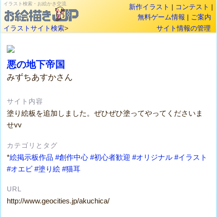
イラスト検索・お絵かき交流
新作イラスト
|
コンテスト
|
無料ゲーム情報
|
ご案内
イラストサイト検索
>
サイト情報の管理
悪の地下帝国
みずちあすかさん
サイト内容
塗り絵板を追加しました。ぜひぜひ塗ってやってくださいま
せvv
カテゴリとタグ
*
絵掲示板作品
#創作中心
#初心者歓迎
#オリジナル
#イラスト
#オエビ
#塗り絵
#猫耳
URL
http://www.geocities.jp/akuchica/