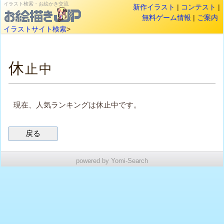
イラスト検索・お絵かき交流
新作イラスト
|
コンテスト
|
無料ゲーム情報
|
ご案内
イラストサイト検索
>
休
止中
現在、人気ランキングは休止中です。
powered by Yomi-Search