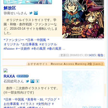
解放区
弥南せいらさん
オリジナルイラストサイトです。学
園・和物・創作戦国・ファンタジーな
ど。2016-03-14 サイトを移転いたしま
した。
2012.10.31
*ファンタジー
*日本・中国風
*
オリジナル
*お仕事募集
#オリジナル
#Painter
#一次創作
#冬の風景
#春の風景
...
| 更新日:2016/03/15 | ID:
14315
|
報告
|
おすすめサイト
R
everse
A
ccess
R
anking
2位
[1axs.]
RAXA
スマホOK
石田総司さん
創作・二次創作イラストサイトです。
(※一部女性向けです)
*日本・中国風
*美青年・BL
*ブログ
*
お仕事募集
#イラスト
#女性向け
#