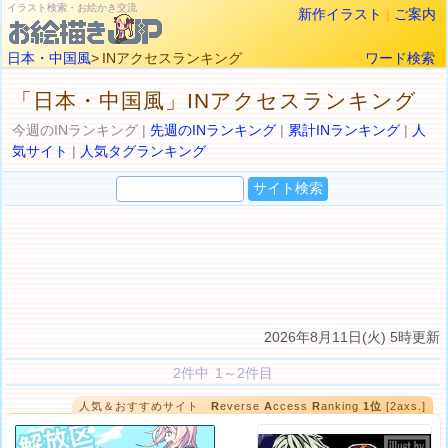
イラスト検索・お絵かき交流
新作イラスト
|
ご案内
日本・中国風
> INアクセスランキング
ワード検索
「日本・中国風」INアクセスランキング
今週のINランキング |
先週のINランキング
|
累計INランキング
|
人
気サイト
|
人気タグランキング
2026年8月11日(火) 5時更新
2件中 1～2件目
人気＆おすすめサイト
R
everse
A
ccess
R
anking
1位
[2axs.]