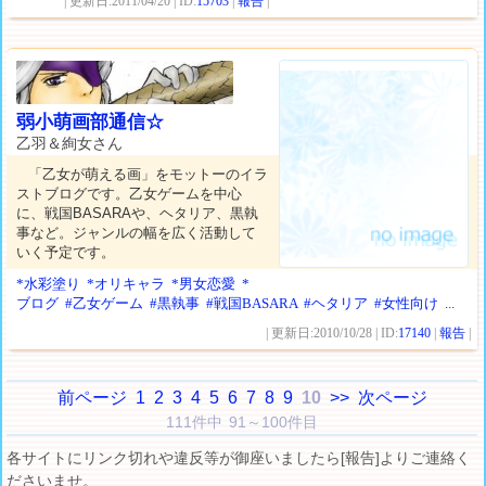
| 更新日:2011/04/20 | ID:
15703
|
報告
|
弱小萌画部通信☆
乙羽＆絢女さん
「乙女が萌える画」をモットーのイラ
ストブログです。乙女ゲームを中心
に、戦国BASARAや、ヘタリア、黒執
事など。ジャンルの幅を広く活動して
いく予定です。
*水彩塗り
*オリキャラ
*男女恋愛
*
ブログ
#乙女ゲーム
#黒執事
#戦国BASARA
#ヘタリア
#女性向け
...
| 更新日:2010/10/28 | ID:
17140
|
報告
|
前ページ
1
2
3
4
5
6
7
8
9
10
>>
次ページ
111件中 91～100件目
各サイトにリンク切れや違反等が御座いましたら[報告]よりご連絡く
ださいませ。