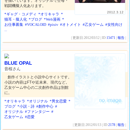
を描いています。オリジナルで空母・
戦闘機擬人化あります。
2012.3.12
*ギャグ・コメディ
*オリキャラ
*
猫耳・擬人化
*ブログ
*Web漫画
*
お仕事募集
#VOCALOID
#pixiv
#オトメイト
#乙女ゲーム
#女性向け
...
| 更新日:2012/03/12 | ID:
15471
|
報告
|
BLUE OPAL
音桜さん
創作イラストと小説中心サイトです。
小説の内容はFTや近未来、現代など。
乙女ゲーム中心の二次創作作品は別館
に。
*オリキャラ
*オリジナル
*男女恋愛
*
ブログ
*小説・詩
#創作中心
#
オリジナル
#ファンタジー
#
乙女ゲーム
#恋愛
| 更新日:2012/01/13 | ID:
2178
|
報告
|