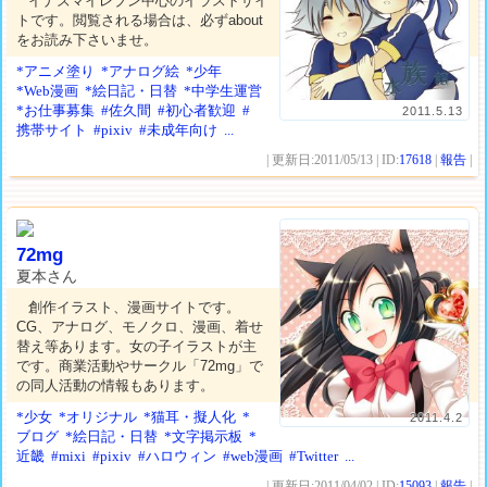
イナズマイレブン中心のイラストサイ
トです。閲覧される場合は、必ずabout
をお読み下さいませ。
*アニメ塗り
*アナログ絵
*少年
*Web漫画
*絵日記・日替
*中学生運営
*お仕事募集
#佐久間
#初心者歓迎
#
2011.5.13
携帯サイト
#pixiv
#未成年向け
...
| 更新日:2011/05/13 | ID:
17618
|
報告
|
72mg
夏本さん
創作イラスト、漫画サイトです。
CG、アナログ、モノクロ、漫画、着せ
替え等あります。女の子イラストが主
です。商業活動やサークル「72mg」で
の同人活動の情報もあります。
*少女
*オリジナル
*猫耳・擬人化
*
2011.4.2
ブログ
*絵日記・日替
*文字掲示板
*
近畿
#mixi
#pixiv
#ハロウィン
#web漫画
#Twitter
...
| 更新日:2011/04/02 | ID:
15093
|
報告
|