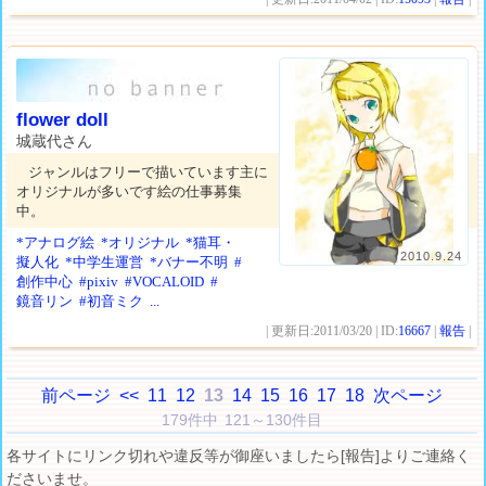
flower doll
城蔵代さん
ジャンルはフリーで描いています主に
オリジナルが多いです絵の仕事募集
中。
*アナログ絵
*オリジナル
*猫耳・
2010.9.24
擬人化
*中学生運営
*バナー不明
#
創作中心
#pixiv
#VOCALOID
#
鏡音リン
#初音ミク
...
| 更新日:2011/03/20 | ID:
16667
|
報告
|
前ページ
<<
11
12
13
14
15
16
17
18
次ページ
179件中 121～130件目
各サイトにリンク切れや違反等が御座いましたら[報告]よりご連絡く
ださいませ。