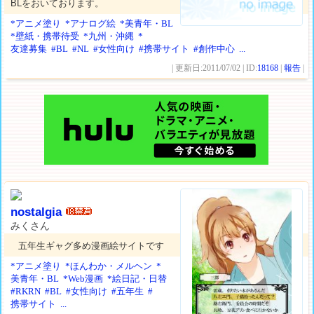
BLをおいております。
*アニメ塗り
*アナログ絵
*美青年・BL
*壁紙・携帯待受
*九州・沖縄
*
友達募集
#BL
#NL
#女性向け
#携帯サイト
#創作中心
...
| 更新日:2011/07/02 | ID:
18168
|
報告
|
nostalgia
みくさん
五年生ギャグ多め漫画絵サイトです
*アニメ塗り
*ほんわか・メルヘン
*
美青年・BL
*Web漫画
*絵日記・日替
#RKRN
#BL
#女性向け
#五年生
#
携帯サイト
...