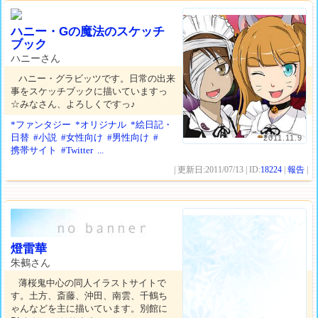
ハニー・Gの魔法のスケッチ
ブック
ハニーさん
ハニー・グラビッツです。日常の出来
事をスケッチブックに描いていますっ
☆みなさん、よろしくですっ♪
*ファンタジー
*オリジナル
*絵日記・
日替
#小説
#女性向け
#男性向け
#
2011.11.9
携帯サイト
#Twitter
...
| 更新日:2011/07/13 | ID:
18224
|
報告
|
燈雷華
朱鵺さん
薄桜鬼中心の同人イラストサイトで
す。土方、斎藤、沖田、南雲、千鶴ち
ゃんなどを主に描いています。別館に