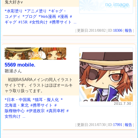
鬼大好きv
*水彩塗り
*アニメ塗り
*ギャグ・
コメディ
*ブログ
*Web漫画
#漫画
#
ギャグ
#15R
#女性向け
#携帯サイト
...
| 更新日:2011/08/02 | ID:
18306
|
報告
|
5569 mobile.
雛瀬さん
戦国BASARAメインの同人イラスト
サイトです。イラストはほぼオールキ
ャラ取り扱ってます。
*日本・中国風
*猫耳・擬人化
*
2011.7.30
北海道・東北
#携帯サイト
#
版権物中心
#伊達政宗
#真田幸村
#
女性向け
...
| 更新日:2011/07/30 | ID:
17991
|
報告
|