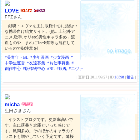
LOVE
FPZさん
銀魂・エヴァを主に版権中心に活動中
な携帯向け絵文サイト。(他…上記外ア
ニメ,歌手,オリetc)男性キャラ多め←流
血ものや、まれに15~8禁等も混在して
いるので御注意を!
*美青年・BL
*少年漫画
*少女漫画
*
中学生運営
*友達募集
*お仕事募集
#
創作中心
#版権物中心
#BL
#銀魂
#エヴァ
...
| 更新日:2011/09/27 | ID:
18598
|
報告
|
micha
生田さきさん
イラストブログです。更新率高いで
す。主に落書き倉庫といった感じで
す。風間多め。そのほかのキャラのイ
ラストも増やしていく予定です。薄桜