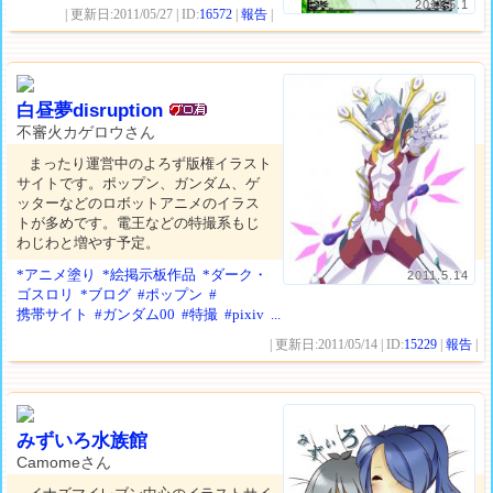
2011.5.1
| 更新日:2011/05/27 | ID:
16572
|
報告
|
白昼夢disruption
不審火カゲロウさん
まったり運営中のよろず版権イラスト
サイトです。ポップン、ガンダム、ゲ
ッターなどのロボットアニメのイラス
トが多めです。電王などの特撮系もじ
わじわと増やす予定。
*アニメ塗り
*絵掲示板作品
*ダーク・
2011.5.14
ゴスロリ
*ブログ
#ポップン
#
携帯サイト
#ガンダム00
#特撮
#pixiv
...
| 更新日:2011/05/14 | ID:
15229
|
報告
|
みずいろ水族館
Camomeさん