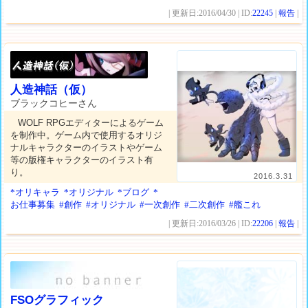
| 更新日:2016/04/30 | ID:
22245
|
報告
|
人造神話（仮）
ブラックコヒーさん
WOLF RPGエディターによるゲーム
を制作中。ゲーム内で使用するオリジ
ナルキャラクターのイラストやゲーム
等の版権キャラクターのイラスト有
り。
2016.3.31
*オリキャラ
*オリジナル
*ブログ
*
お仕事募集
#創作
#オリジナル
#一次創作
#二次創作
#艦これ
| 更新日:2016/03/26 | ID:
22206
|
報告
|
FSOグラフィック