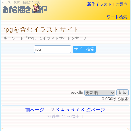
イラスト検索・お絵かき交流
新作イラスト
|
ご案内
ワード検索
rpgを含むイラストサイト
キーワード「rpg」でイラストサイトをサーチ
表示順
0.050秒で検索
前ページ
1
2
3
4
5
6
7
8
次ページ
72件中 11～20件目