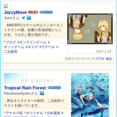
JazzyMove
スマホOK
Juturさん
MMORPGラテール中心インターネッ
トチラシの裏。銃審の育成情報とらく
がき。うちのこ愛が強めです。
*ブログ
#オンラインゲーム
#
ネットゲーム
#ネトゲ
#ラテール
#
二次創作
2017.1.19
| 更新日:2017/01/19 | ID:
21754
|
報告
|
Tropical Rain Forest
スマホOK
KitsukawaAyakoさん
男女キャラクターの創作、二次創作イ
ラストを描いています。
*アナログ絵
*オリジナル
*少女漫画
#