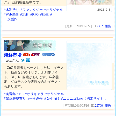
ク」6話前編更新中です。
*水彩塗り
*ファンタジー
*オリジナル
2016.9.3
*Web漫画
#水彩
#RPG
#転生
#
一次創作
| 更新日:2019/12/27 | ID:
7302
|
報告
|
海鮮市場
スマホOK
Takaさん
CoC探索者をベースにした絵、イラス
ト、動画などのオリジナル創作サイ
ト。BL、NL要素があります。年齢指
定、グロテスクな表現を含むイラスト
もあります。
*美青年・BL
*オリキャラ
*オリジナル
#残虐表現有り
#一次創作
#女性向け
#ニコニコ動画
#携帯サイト
...
| 更新日:2019/05/16 | ID:
22760
|
報告
|