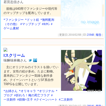
若宮志信さん
規格は640用でファンタジーや現代等
のマップチップを配布しています。
*ファンタジー
*ドット絵
*無料配布
（その他）
#マップチップ
#RPG
#
ゲーム素材
| 更新日:2016/02/08 | ID:
21948
|
報告
|
Iスクリーム
味醂味林檎さん
主にオリジナルのイラストを描いてい
ます。女性の絵が多め。たまに動物。
基本的にファンタジー気味な創作多
め。クイーンハートというSF系自作
TRPGを公開しています。
*お姉さん
*オリキャラ
*オリジナル
*
2015.7.10
ブログ
#折れろ！俺の死亡フラグ
#
一次創作
#姪御×王子
#クイーンハート
#二次創作