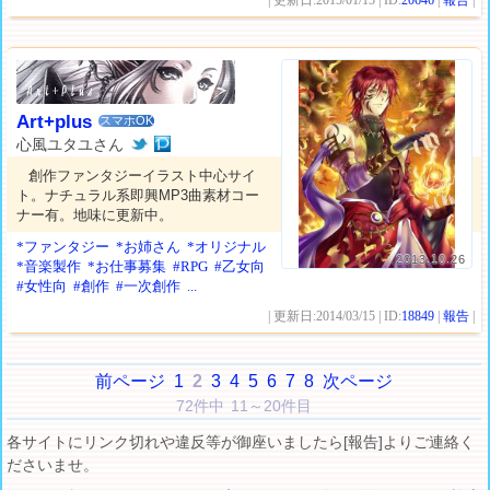
| 更新日:2015/01/15 | ID:
20646
|
報告
|
Art+plus
スマホOK
心風ユタユさん
創作ファンタジーイラスト中心サイ
ト。ナチュラル系即興MP3曲素材コー
ナー有。地味に更新中。
*ファンタジー
*お姉さん
*オリジナル
2013.10.26
*音楽製作
*お仕事募集
#RPG
#乙女向
#女性向
#創作
#一次創作
...
| 更新日:2014/03/15 | ID:
18849
|
報告
|
前ページ
1
2
3
4
5
6
7
8
次ページ
72件中 11～20件目
各サイトにリンク切れや違反等が御座いましたら[報告]よりご連絡く
ださいませ。