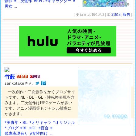
創作
#二次創作
#RPG
#キャラクター
#
2015.8.8
男女
...
| 更新日:2016/10/03 | ID:
21613
|
報告
|
竹藪
sankotakeさん
一次創作・二次創作をかくブログサイ
トです。NL・BL・GL・性転換表現を含
みます。二次創作はRPGゲームが多い
です。アニメ漫画等もジャンル雑多に
かきます。
*美青年・BL
*オリキャラ
*オリジナル
*ブログ
#BL
#GL
#百合
#
残虐表現有り
#女性向け
...