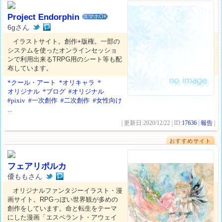
Project Endorphin
スマホOK
6gさん
イラストサイト。創作+版権。一部の
システムを使ったオンラインセッショ
ンで利用出来るTRPG用のシート等も配
布しています。
*クール・アート
*オリキャラ
*
オリジナル
*ブログ
#オリジナル
#pixiv
#一次創作
#二次創作
#女性向け
...
| 更新日:2020/12/22 | ID:
17636
|
報告
|
おすすめサイト
フェアリポルカ
優ももさん
オリジナルファンタジーイラスト・漫
画サイト。RPGっぽい世界観が多めの
創作をしています。命と転生をテーマ
にした漫画「エスペラント・アウェイ