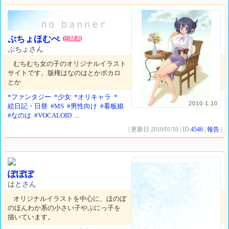
ぷちょほむぺ
ぷちょさん
むちむち女の子のオリジナルイラスト
サイトです。版権はなのはとかボカロ
とか
*ファンタジー
*少女
*オリキャラ
*
2010.1.10
絵日記・日替
#MS
#男性向け
#看板娘
#なのは
#VOCALOID
...
| 更新日:2010/01/10 | ID:
4546
|
報告
|
ぽぽぽ
はとさん
オリジナルイラストを中心に、ほのぼ
のほんわか系の小さい子やぷにっ子を
描いています。