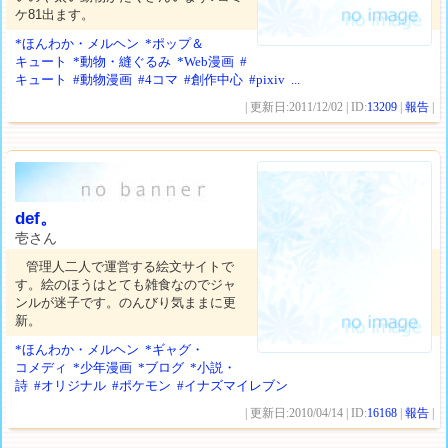
ケ81出ます。
*ほんわか・メルヘン
*ポップ＆
キュート
*動物・縫ぐるみ
*Web漫画
#
キュート
#動物漫画
#4コマ
#創作中心
#pixiv
...
| 更新日:2011/12/02 | ID:
13209
|
報告
|
def。
壱さん
管理人二人で運営する絵文サイトで
す。絵のほうはとても雑食なのでジャ
ンルが迷子です。のんびり気ままに更
新。
*ほんわか・メルヘン
*ギャグ・
コメディ
*少年漫画
*ブログ
*小説・
詩
#オリジナル
#ポケモン
#イナズマイレブン
| 更新日:2010/04/14 | ID:
16168
|
報告
|