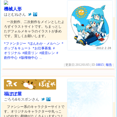
機械人形
はとむねさん
一次創作、二次創作をメインとしたよ
ろずイラストサイトです。ちまっとし
たデフォルメキャラのイラストが多め
です。宜しくお願いします。
*ファンタジー
*ほんわか・メルヘン
*
ポップ＆キュート
*お仕事募集
#
2012.2.28
オリジナル
#鏡音リン
#鏡音レン
#
創作中心
#版権物中心
...
| 更新日:2012/01/05 | ID:
18815
|
報告
|
福ぽぽ屋
ごろろ&モスポンさん
ファンシー系のキャラクターサイトで
す。オリジナルキャラクターや丸っこ
いのや太い動物がたくさんいます♪コミ