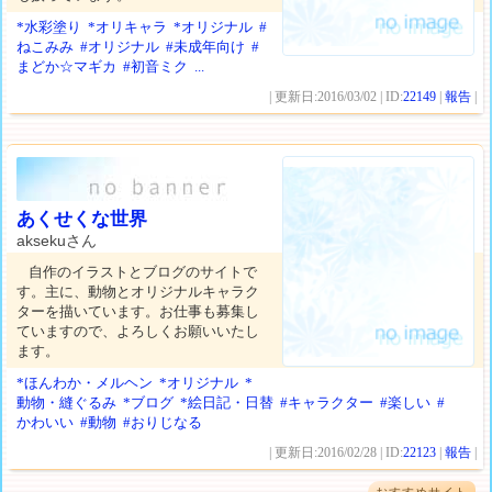
*水彩塗り
*オリキャラ
*オリジナル
#
ねこみみ
#オリジナル
#未成年向け
#
まどか☆マギカ
#初音ミク
...
| 更新日:2016/03/02 | ID:
22149
|
報告
|
あくせくな世界
aksekuさん
自作のイラストとブログのサイトで
す。主に、動物とオリジナルキャラク
ターを描いています。お仕事も募集し
ていますので、よろしくお願いいたし
ます。
*ほんわか・メルヘン
*オリジナル
*
動物・縫ぐるみ
*ブログ
*絵日記・日替
#キャラクター
#楽しい
#
かわいい
#動物
#おりじなる
| 更新日:2016/02/28 | ID:
22123
|
報告
|