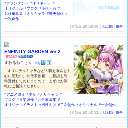
*ファンタジー
*オリキャラ
*
オリジナル
*ブログ
*小説・詩
*
お仕事募集
#オリキャラ
#歴史創作
#
一次創作
| 更新日:2015/03/30 | ID:
20393
|
報告
|
ENFINITY GARDEN ver.2
スマホOK
すわるねこさん
blog
オリジナルキャラなどの萌え系絵を中
心に活動中。絵仕事依頼・ご相談も随
時受付しておりますので、まずはお気
軽にご相談ください。
*アニメ塗り
*少女
*オリキャラ
*
2015.3.10
ブログ
*音楽製作
*お仕事募集
#
オリジナルイラスト
#男性向け
#二次創作
#オリジナル
#一次創作
...
| 更新日:2015/01/22 | ID:
13438
|
報告
|