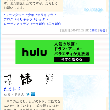
す。まだ開設したてですが、よろしく
お願いします。
*ファンタジー
*少年
*オリキャラ
*
ブログ
#オリキャラ
#ショタ
#
ローゼンメイデン
#一次創作
#二次創作
| 更新日:2016/01/29 | ID:
21852
|
報告
|
たまトド
たまトドさん
ネコのたまと、とどのトド。二匹でな
んとか生きています。 絵を描くのはた