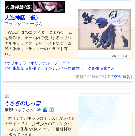
人造神話（仮）
ブラックコヒーさん
WOLF RPGエディターによるゲーム
を制作中。ゲーム内で使用するオリジ
ナルキャラクターのイラストやゲーム
等の版権キャラクターのイラスト有
り。
2016.3.31
*オリキャラ
*オリジナル
*ブログ
*
お仕事募集
#創作
#オリジナル
#一次創作
#二次創作
#艦これ
| 更新日:2016/03/26 | ID:
22206
|
報告
|
うさぎのしっぽ
猫柳つばささん
オリジナルキャラのイラストがメイン
のサイトです。少年少女のファンタジ
ーっぽい作品が多いです。一部版権物
も扱っています。