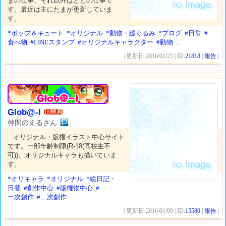
まの仕事、それ以外はとどの仕事で
す。最近は主にたまが更新していま
す。
*ポップ＆キュート
*オリジナル
*動物・縫ぐるみ
*ブログ
#日常
#
食べ物
#LINEスタンプ
#オリジナルキャラクター
#動物
...
| 更新日:2016/01/25 | ID:
21818
|
報告
|
Glob@-l
仲間のえるさん
オリジナル・版権イラスト中心サイト
です。一部年齢制限(R-18(高校生不
可))。オリジナルキャラも描いていま
す。
*オリキャラ
*オリジナル
*絵日記・
日替
#創作中心
#版権物中心
#
一次創作
#二次創作
| 更新日:2016/01/09 | ID:
15580
|
報告
|