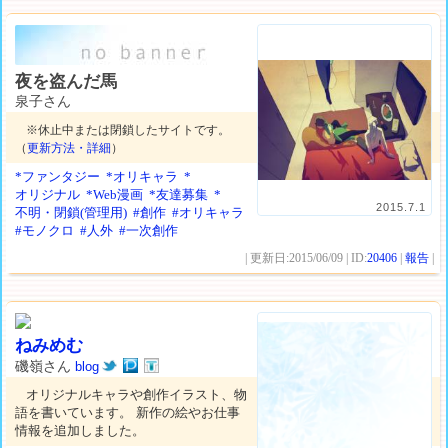
夜を盗んだ馬
泉子さん
※休止中または閉鎖したサイトです。
（
更新方法・詳細
）
*ファンタジー
*オリキャラ
*
オリジナル
*Web漫画
*友達募集
*
2015.7.1
不明・閉鎖(管理用)
#創作
#オリキャラ
#モノクロ
#人外
#一次創作
| 更新日:2015/06/09 | ID:
20406
|
報告
|
ねみめむ
磯嶺さん
blog
オリジナルキャラや創作イラスト、物
語を書いています。 新作の絵やお仕事
情報を追加しました。