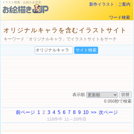
イラスト検索・お絵かき交流
新作イラスト
|
ご案内
ワード検索
オリジナルキャラを含むイラストサイト
キーワード「オリジナルキャラ」でイラストサイトをサーチ
表示順
0.050秒で検索
前ページ
1
2
3
4
5
6
7
8
9
10
>>
次ページ
118件中 11～20件目