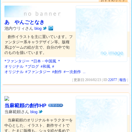
おすすめサイト
あゝやんごとなき
池内ウリィさん
blog
創作イラストを主に置いています。フ
ァンタジー系キャラデザイン等。版権
系はゲームの絵が主で、自分の中で旬
のものを描いています。
*ファンタジー
*日本・中国風
*
オリジナル
*ブログ
#和風
#
オリジナル
#ファンタジー
#創作
#一次創作
...
| 更新日:2016/02/23 | ID:
22077
|
報告
|
当麻範頼の創作HP
スマホOK
当麻範頼さん
blog
当麻範頼のオリジナルキャラクターを
中心とした、イラスト、創作サイトで
す。たまに版権も。ショタ絵が多めで