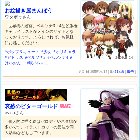
お絵描き屋まんぼう
ワタボゥさん
世界樹の迷宮、ペルソナ3・4など版権
キャライラストがメインのサイトとな
っております。よろしければ、お気軽
にお越しください。
*ポップ＆キュート
*少女
*オリキャラ
#アトラス
#ペルソナ3
#ペルソナ4
#
2009.8.24
けいおん！
#咲-Saki-
...
| 更新日:2009/08/14 | ID:
11856
|
報告
|
哀愁のビターゴールド
evisuさん
個人的に描く絵はパロディやネタ絵が
多いです。イラストカットの受注や同
人活動などもしています。