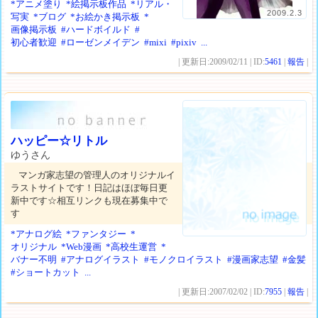
*アニメ塗り
*絵掲示板作品
*リアル・
2009.2.3
写実
*ブログ
*お絵かき掲示板
*
画像掲示板
#ハードボイルド
#
初心者歓迎
#ローゼンメイデン
#mixi
#pixiv
...
| 更新日:2009/02/11 | ID:
5461
|
報告
|
ハッピー☆リトル
ゆうさん
マンガ家志望の管理人のオリジナルイ
ラストサイトです！日記はほぼ毎日更
新中です☆相互リンクも現在募集中で
す
*アナログ絵
*ファンタジー
*
オリジナル
*Web漫画
*高校生運営
*
バナー不明
#アナログイラスト
#モノクロイラスト
#漫画家志望
#金髪
#ショートカット
...
| 更新日:2007/02/02 | ID:
7955
|
報告
|