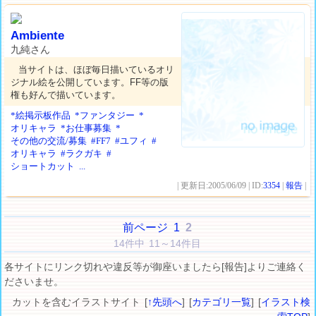
Ambiente
九純さん
当サイトは、ほぼ毎日描いているオリ
ジナル絵を公開しています。FF等の版
権も好んで描いています。
*絵掲示板作品
*ファンタジー
*
オリキャラ
*お仕事募集
*
その他の交流/募集
#FF7
#ユフィ
#
オリキャラ
#ラクガキ
#
ショートカット
...
| 更新日:2005/06/09 | ID:
3354
|
報告
|
前ページ
1
2
14件中 11～14件目
各サイトにリンク切れや違反等が御座いましたら[報告]よりご連絡く
ださいませ。
カットを含むイラストサイト [
↑先頭へ
] [
カテゴリ一覧
] [
イラスト検