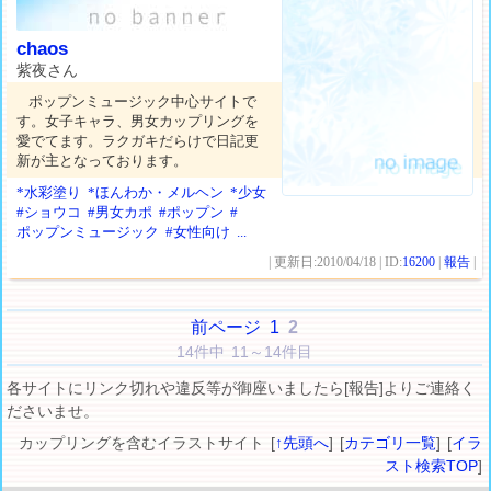
chaos
紫夜さん
ポップンミュージック中心サイトで
す。女子キャラ、男女カップリングを
愛でてます。ラクガキだらけで日記更
新が主となっております。
*水彩塗り
*ほんわか・メルヘン
*少女
#ショウコ
#男女カポ
#ポップン
#
ポップンミュージック
#女性向け
...
| 更新日:2010/04/18 | ID:
16200
|
報告
|
前ページ
1
2
14件中 11～14件目
各サイトにリンク切れや違反等が御座いましたら[報告]よりご連絡く
ださいませ。
カップリングを含むイラストサイト [
↑先頭へ
] [
カテゴリ一覧
] [
イラ
スト検索TOP
]