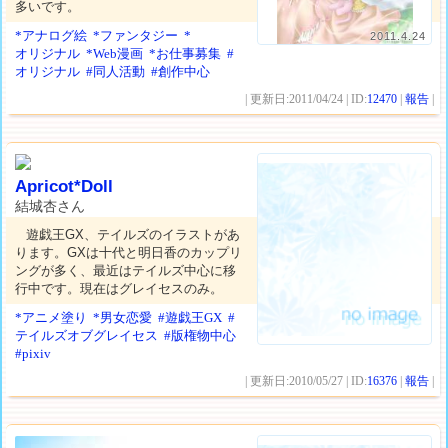
多いです。
*アナログ絵
*ファンタジー
*
2011.4.24
オリジナル
*Web漫画
*お仕事募集
#
オリジナル
#同人活動
#創作中心
| 更新日:2011/04/24 | ID:
12470
|
報告
|
Apricot*Doll
結城杏さん
遊戯王GX、テイルズのイラストがあ
ります。GXは十代と明日香のカップリ
ングが多く、最近はテイルズ中心に移
行中です。現在はグレイセスのみ。
*アニメ塗り
*男女恋愛
#遊戯王GX
#
テイルズオブグレイセス
#版権物中心
#pixiv
| 更新日:2010/05/27 | ID:
16376
|
報告
|