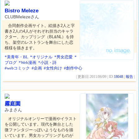
Bistro Meleze
CLUBMelezeさん
合同創作企画サイト。絵描き2人と字
書き2人の4人がそれぞれ担当のキャラ
クター、カップリング（BL&NL）を持
ち、架空のレストランを舞台にした恋
模様を描きます。
*美青年・BL
*オリジナル
*男女恋愛
*
ブログ
*Web漫画
*小説・詩
#webコミック
#企画
#女性向け
#創作中心
| 更新日:2011/06/09 | ID:
18048
|
報告
|
霧庭園
みまさん
オリジナルオンリーで漫画やイラスト
を公開しています。現代を舞台とした
微ファンタジーっぽいようなものを描
いています。男女カップリングものが