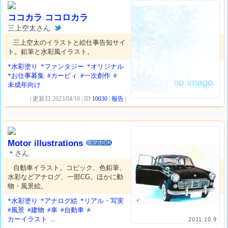
ココカラ ココロカラ
三上空太さん
三上空太のイラストと絵仕事告知サイ
ト。鉛筆と水彩風イラスト。
*水彩塗り
*ファンタジー
*オリジナル
*お仕事募集
#カービィ
#一次創作
#
未成年向け
| 更新日:2023/04/10 | ID:
10030
|
報告
|
Motor illustrations
スマホOK
＊さん
自動車イラスト。コピック、色鉛筆、
水彩などアナログ、一部CG。ほかに動
物・風景絵。
*水彩塗り
*アナログ絵
*リアル・写実
#風景
#建物
#車
#自動車
#
カーイラスト
...
2011.10.9