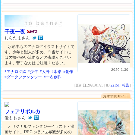
千夜一夜
しらたまさん
水彩中心のアナログイラストサイトで
す。少年と獣人が多め。※当サイトに
は欠損や軽い流血などの表現がござい
ます、苦手な方はご注意ください。
2020.1.30
*アナログ絵
*少年
#人外
#水彩
#創作
#ダークファンタジー
#一次創作
...
| 更新日:2020/01/25 | ID:
22151
|
報告
|
おすすめサイト
フェアリポルカ
優ももさん
オリジナルファンタジーイラスト・漫
画サイト。RPGっぽい世界観が多めの