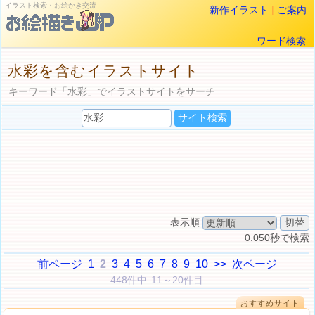
イラスト検索・お絵かき交流
新作イラスト
|
ご案内
ワード検索
水彩を含むイラストサイト
キーワード「水彩」でイラストサイトをサーチ
表示順
0.050秒で検索
前ページ
1
2
3
4
5
6
7
8
9
10
>>
次ページ
448件中 11～20件目
おすすめサイト