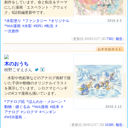
創作をしています。命と転生をテーマ
にした漫画「エスペラント・アウェイ
ク」6話前編更新中です。
*水彩塗り
*ファンタジー
*オリジナル
2016.9.3
*Web漫画
#水彩
#RPG
#転生
#
一次創作
| 更新日:2019/12/27 | ID:
7302
|
報告
|
おすすめサイト
木のおうち
樹野こずえさん
水彩や色鉛筆などのアナログ画材で描
いた子供や動物のオリジナルイラスト
を展示しています。シロクマとペンギ
ンの4コマ漫画も描いています。
*アナログ絵
*ほんわか・メルヘン
*
動物・縫ぐるみ
*Web漫画
#絵本
#
2016.2.12
アナログ
#シロクマ
#ペンギン
#WEB漫画
...
| 更新日:2019/12/17 | ID:
16389
|
報告
|