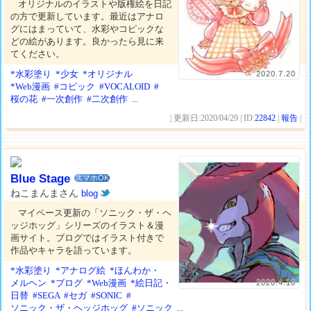
オリジナルのイラストや版権絵を日記
の方で更新しています。最近はアナロ
グにはまっていて、水彩やコピックな
どの絵があります。良かったら見に来
てください。
*水彩塗り
*少女
*オリジナル
2020.7.20
*Web漫画
#コピック
#VOCALOID
#
桜の花
#一次創作
#二次創作
...
| 更新日:2020/04/29 | ID:
22842
|
報告
|
Blue Stage
スマホOK
ねこまんまさん
blog
マイペース更新の「ソニック・ザ・ヘ
ッジホッグ」シリーズのイラスト＆漫
画サイト。ブログではイラスト付きで
作品やキャラを語っています。
*水彩塗り
*アナログ絵
*ほんわか・
メルヘン
*ブログ
*Web漫画
*絵日記・
2020.4.10
日替
#SEGA
#セガ
#SONIC
#
ソニック・ザ・ヘッジホッグ
#ソニック
...