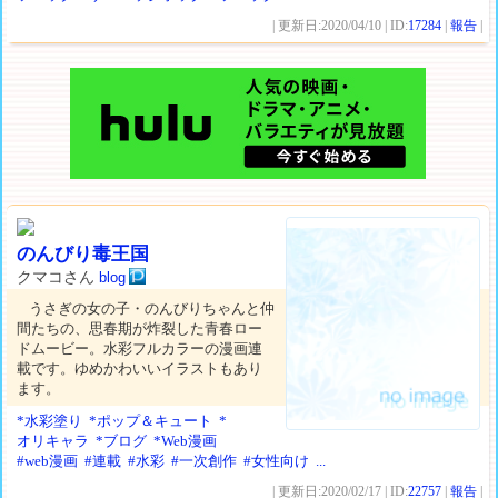
| 更新日:2020/04/10 | ID:
17284
|
報告
|
のんびり毒王国
クマコさん
blog
うさぎの女の子・のんびりちゃんと仲
間たちの、思春期が炸裂した青春ロー
ドムービー。水彩フルカラーの漫画連
載です。ゆめかわいいイラストもあり
ます。
*水彩塗り
*ポップ＆キュート
*
オリキャラ
*ブログ
*Web漫画
#web漫画
#連載
#水彩
#一次創作
#女性向け
...
| 更新日:2020/02/17 | ID:
22757
|
報告
|