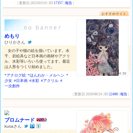
| 更新日:2023/03/10 | ID:
17357
|
報告
|
おすすめサイト
めもり
ひりかさん
女の子や猫の絵を描いています。水
干、岩絵具など日本画の画材やアクリ
ル、水彩等いろいろ使ってます。最近
は人形をつくり始めました。
2017.4.30
*アナログ絵
*ほんわか・メルヘン
*
少女
#日本画
#水彩
#アクリル
#
一次創作
| 更新日:2020/08/24 | ID:
22488
|
報告
|
プロムナード
kusaさん