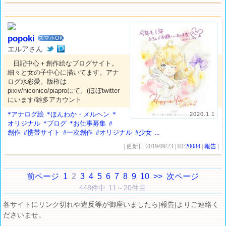
popoki
スマホOK
エルアさん
日記中心＋創作絵なブログサイト。
細々と女の子中心に描いてます。アナ
ログ水彩愛。版権は
pixiv/niconico/piaproにて。(ほぼtwitter
にいます/雑多アカウント
*アナログ絵
*ほんわか・メルヘン
*
2020.1.1
オリジナル
*ブログ
*お仕事募集
#
創作
#携帯サイト
#一次創作
#オリジナル
#少女
...
| 更新日:2019/09/23 | ID:
20084
|
報告
|
前ページ
1
2
3
4
5
6
7
8
9
10
>>
次ページ
448件中 11～20件目
各サイトにリンク切れや違反等が御座いましたら[報告]よりご連絡く
ださいませ。