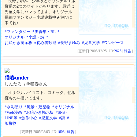
長野まゆみ＋少年系とオリジナル＋版
権系の2つのサイトがあります。最近は
児童文学にハマってます。オリジナル
長編ファンタジー小説連載中★遊びに
来てね♪
*ファンタジー
*美青年・BL
*
オリジナル
*小説・詩
*
お絵かき掲示板
#初心者歓迎
#長野まゆみ
#児童文学
#ワンピース
| 更新日:2005/12/25 | ID:
2625
|
報告
|
猫春under
しんたろぅ＠猫春さん
オリジナルイラスト、コミック、他版
権ものを描いてます。
*水彩塗り
*風景・建築物
*オリジナル
*Web漫画
*お絵かき掲示板
*SNS・
LINE等
#創作中心
#児童文学
#詩
#
版権物
| 更新日:2005/08/03 | ID:
1603
|
報告
|