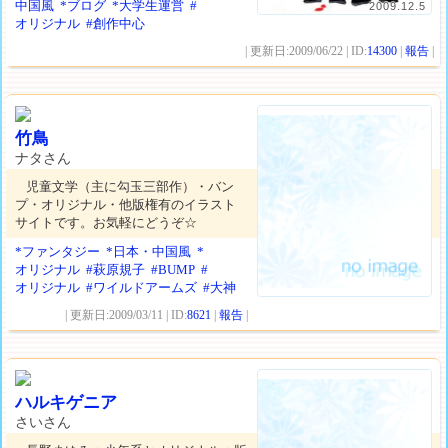
中国風
*ブログ
*大学生運営
#
2009.12.5
オリジナル
#創作中心
| 更新日:2009/06/22 | ID:
14300
|
報告
|
竹鳥
ナタさん
児童文学（主に勾玉三部作）・バン
プ・オリジナル・他版権有のイラスト
サイトです。お気軽にどうぞ☆
*ファンタジー
*日本・中国風
*
オリジナル
#萩原規子
#BUMP
#
オリジナル
#ワイルドアームズ
#大神
| 更新日:2009/03/11 | ID:
8621
|
報告
|
ハルキゲニア
さいさん