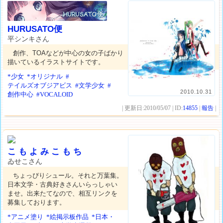
HURUSATO便
平シンキさん
創作、TOAなどが中心の女の子ばかり
描いているイラストサイトです。
*少女
*オリジナル
#
テイルズオブジアビス
#文学少女
#
2010.10.31
創作中心
#VOCALOID
| 更新日:2010/05/07 | ID:
14855
|
報告
|
こ も よ み こ も ち
ゐせこさん
ちょっぴりシュール。それと万葉集。
日本文学・古典好きさんいらっしゃい
ませ。出来たてなので、相互リンクを
募集しております。
*アニメ塗り
*絵掲示板作品
*日本・