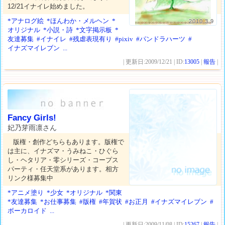
12/21イナイレ始めました。
*アナログ絵
*ほんわか・メルヘン
*
2010.3.9
オリジナル
*小説・詩
*文字掲示板
*
友達募集
#イナイレ
#残虐表現有り
#pixiv
#パンドラハーツ
#
イナズマイレブン
...
| 更新日:2009/12/21 | ID:
13005
|
報告
|
Fancy Girls!
妃乃芽雨凛さん
版権・創作どちらもあります。版権で
は主に、イナズマ・うみねこ・ひぐら
し・ヘタリア・零シリーズ・コープス
パーティ・任天堂系があります。相方
リンク様募集中
*アニメ塗り
*少女
*オリジナル
*関東
*友達募集
*お仕事募集
#版権
#年賀状
#お正月
#イナズマイレブン
#
ボーカロイド
...
| 更新日:2009/11/08 | ID:
15267
|
報告
|