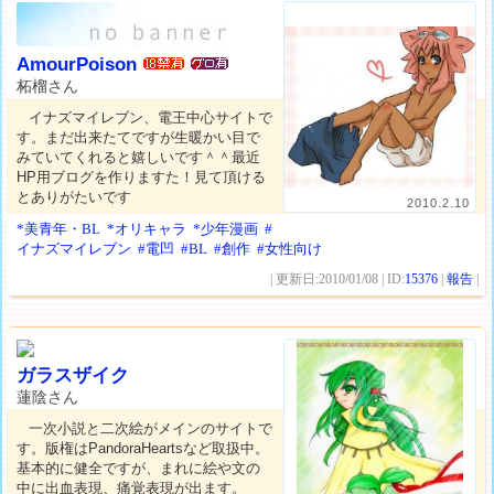
AmourPoison
柘榴さん
イナズマイレブン、電王中心サイトで
す。まだ出来たてですが生暖かい目で
みていてくれると嬉しいです＾＾最近
HP用ブログを作りますた！見て頂ける
とありがたいです
2010.2.10
*美青年・BL
*オリキャラ
*少年漫画
#
イナズマイレブン
#電凹
#BL
#創作
#女性向け
| 更新日:2010/01/08 | ID:
15376
|
報告
|
ガラスザイク
蓮陰さん
一次小説と二次絵がメインのサイトで
す。版権はPandoraHeartsなど取扱中。
基本的に健全ですが、まれに絵や文の
中に出血表現、痛覚表現が出ます。