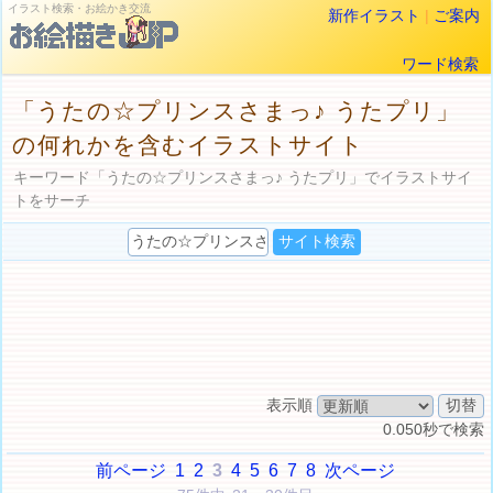
イラスト検索・お絵かき交流
新作イラスト
|
ご案内
ワード検索
「うたの☆プリンスさまっ♪ うたプリ」
の何れかを含むイラストサイト
キーワード「うたの☆プリンスさまっ♪ うたプリ」でイラストサイ
トをサーチ
表示順
0.050秒で検索
前ページ
1
2
3
4
5
6
7
8
次ページ