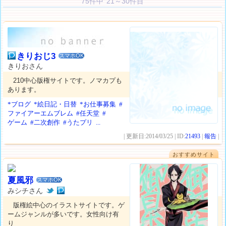
75件中 21～30件目
きりおじ3
スマホOK
きりおさん
210中心版権サイトです。ノマカプも
あります。
*ブログ
*絵日記・日替
*お仕事募集
#
ファイアーエムブレム
#任天堂
#
ゲーム
#二次創作
#うたプリ
...
| 更新日:2014/03/25 | ID:
21493
|
報告
|
おすすめサイト
夏風邪
スマホOK
みシチさん
版権絵中心のイラストサイトです。ゲ
ームジャンルが多いです。女性向け有
り