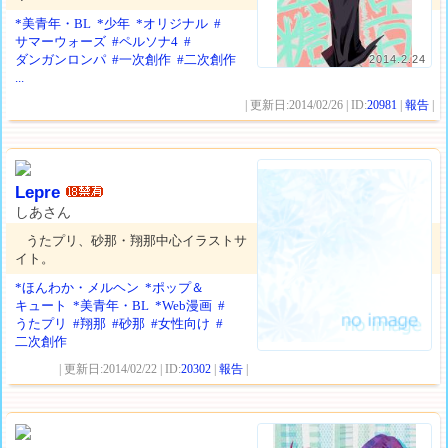
*美青年・BL
*少年
*オリジナル
#
サマーウォーズ
#ペルソナ4
#
ダンガンロンパ
#一次創作
#二次創作
2014.2.24
...
| 更新日:2014/02/26 | ID:
20981
|
報告
|
Lepre
しあさん
うたプリ、砂那・翔那中心イラストサ
イト。
*ほんわか・メルヘン
*ポップ＆
キュート
*美青年・BL
*Web漫画
#
うたプリ
#翔那
#砂那
#女性向け
#
二次創作
| 更新日:2014/02/22 | ID:
20302
|
報告
|