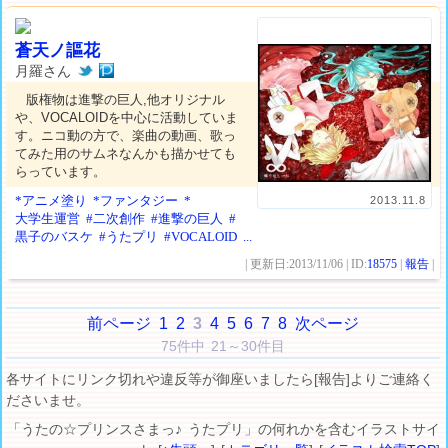
蒼天ノ謳花
月羅さん
版権物は進撃の巨人,他オリジナル
や、VOCALOIDを中心に活動していま
す。ニコ動の方で、楽曲の動画、歌っ
てみた用のサムネなんかも描かせても
らっています。
*アニメ塗り
*ファンタジー
*
2013.11.8
大学生運営
#二次創作
#進撃の巨人
#
黒子のバスケ
#うたプリ
#VOCALOID
...
| 更新日:2013/11/06 | ID:
18575
|
報告
|
前ページ
1
2
3
4
5
6
7
8
次ページ
75件中 21～30件目
各サイトにリンク切れや違反等が御座いましたら[報告]よりご連絡く
ださいませ。
「うたの☆プリンスさまっ♪ うたプリ」の何れかを含むイラストサイ