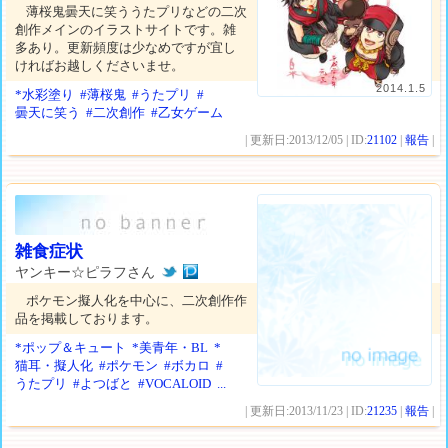
薄桜鬼曇天に笑ううたプリなどの二次
創作メインのイラストサイトです。雑
多あり。更新頻度は少なめですが宜し
ければお越しくださいませ。
2014.1.5
*水彩塗り
#薄桜鬼
#うたプリ
#
曇天に笑う
#二次創作
#乙女ゲーム
| 更新日:2013/12/05 | ID:
21102
|
報告
|
雑食症状
ヤンキー☆ピラフさん
ポケモン擬人化を中心に、二次創作作
品を掲載しております。
*ポップ＆キュート
*美青年・BL
*
猫耳・擬人化
#ポケモン
#ボカロ
#
うたプリ
#よつばと
#VOCALOID
...
| 更新日:2013/11/23 | ID:
21235
|
報告
|