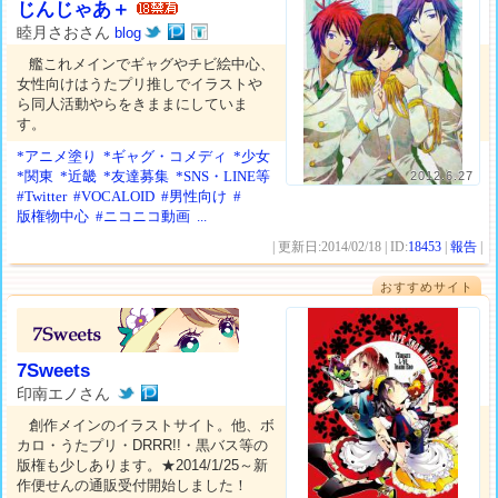
じんじゃあ＋
睦月さおさん
blog
艦これメインでギャグやチビ絵中心、
女性向けはうたプリ推しでイラストや
ら同人活動やらをきままにしていま
す。
*アニメ塗り
*ギャグ・コメディ
*少女
*関東
*近畿
*友達募集
*SNS・LINE等
2012.6.27
#Twitter
#VOCALOID
#男性向け
#
版権物中心
#ニコニコ動画
...
| 更新日:2014/02/18 | ID:
18453
|
報告
|
おすすめサイト
7Sweets
印南エノさん
創作メインのイラストサイト。他、ボ
カロ・うたプリ・DRRR!!・黒バス等の
版権も少しあります。★2014/1/25～新
作便せんの通販受付開始しました！