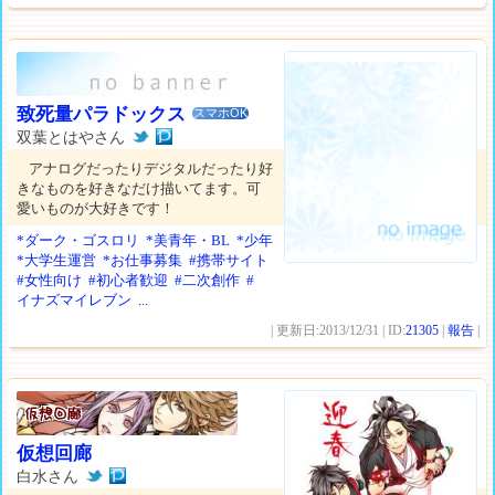
致死量パラドックス
スマホOK
双葉とはやさん
アナログだったりデジタルだったり好
きなものを好きなだけ描いてます。可
愛いものが大好きです！
*ダーク・ゴスロリ
*美青年・BL
*少年
*大学生運営
*お仕事募集
#携帯サイト
#女性向け
#初心者歓迎
#二次創作
#
イナズマイレブン
...
| 更新日:2013/12/31 | ID:
21305
|
報告
|
仮想回廊
白水さん