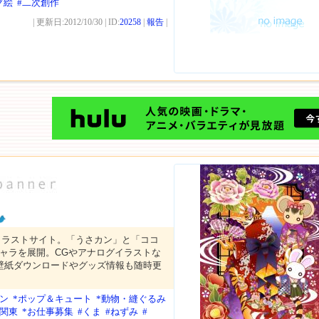
グ絵
#二次創作
| 更新日:2012/10/30 | ID:
20258
|
報告
|
イラストサイト。「うさカン」と「ココ
キャラを展開。CGやアナログイラストな
。壁紙ダウンロードやグッズ情報も随時更
ン
*ポップ＆キュート
*動物・縫ぐるみ
*関東
*お仕事募集
#くま
#ねずみ
#