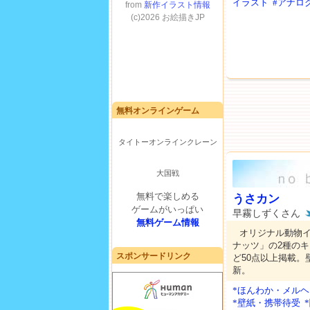
イラスト
#アナロ
無料オンラインゲーム
タイトーオンラインクレーン
大国戦
無料で楽しめる
うさカン
ゲームがいっぱい
早霧しずくさん
無料ゲーム情報
オリジナル動物
ナッツ」の2種の
スポンサードリンク
ど50点以上掲載
新。
*ほんわか・メルヘ
*壁紙・携帯待受