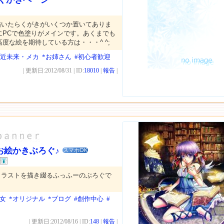
描いたらくがきがいくつか置いてありま
にPCで色塗りがメインです。あくまでも
度な絵を期待している方は・・・^ ^;
・近未来・メカ
*お姉さん
#初心者歓迎
| 更新日:2012/08/31 | ID:
18010
|
報告
|
お絵かきぶろぐ♪
スマホOK
イラストを描き綴るふっふーのぶろぐで
少女
*オリジナル
*ブログ
#創作中心
#
| 更新日:2012/08/16 | ID:
148
|
報告
|