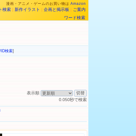
漫画・アニメ・ゲームのお買い物は
Amazon
ト検索
|
新作イラスト
|
企画と掲示板
|
ご案内
ワード検索
/ID検索
]
表示順
0.050秒で検索
ジ