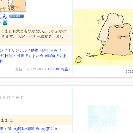
しん
スマホOK
うくまとも犬ともつかないふっかふかの
いきます。TOP・バナー絵変更しまし
ン
*オリジナル
*動物・縫ぐるみ
*
*絵日記・日替
#くまいぬ
#動物
#くま
創作
| 更新日:2012/12/03 | ID:
19330
|
報告
|
201
くままに。
年・BL
#妖狐×僕SS
#いぬぼく
#