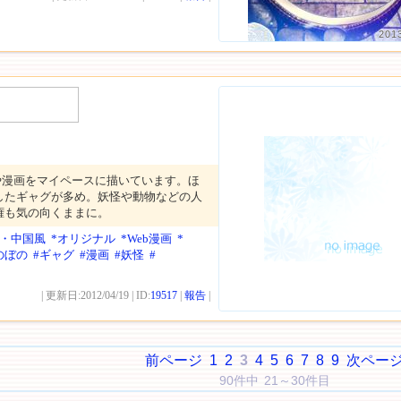
201
や漫画をマイペースに描いています。ほ
したギャグが多め。妖怪や動物などの人
権も気の向くままに。
本・中国風
*オリジナル
*Web漫画
*
のぼの
#ギャグ
#漫画
#妖怪
#
| 更新日:2012/04/19 | ID:
19517
|
報告
|
前ページ
1
2
3
4
5
6
7
8
9
次ペー
90件中 21～30件目