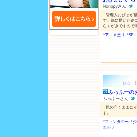
Norippyさん
管理人おぴょが
す。紙に描いた絵
らくがきですので高
*アニメ塗り
*SF
ふっふーの
ふっふーさん
気の向くままに
す。
*ファンタジー
*
エルフ