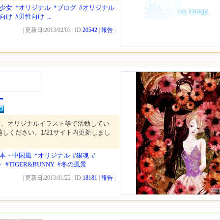
*少女
*オリジナル
*ブログ
#オリジナル
性向け
#男性向け
...
| 更新日:2013/02/03 | ID:
20542
|
報告
|
ー
権、オリジナルイラスト等で活動してい
しください。1/21サイト内更新しまし
日本・中国風
*オリジナル
#銀魂
#
ト
#TIGER&BUNNY
#冬の風景
| 更新日:2013/01/22 | ID:
18181
|
報告
|
20