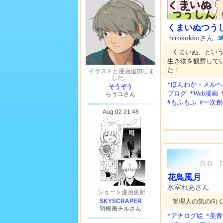
くまいぬつう
:hirokokkoさん
くまいぬ、とい
生き物を観察して
た！
*ほんわか・メルヘ
ブログ
*Web漫画
#もふもふ
#一次
花鳥風月
氷室れあさん
管理人の気の向
*アナログ絵
*美青