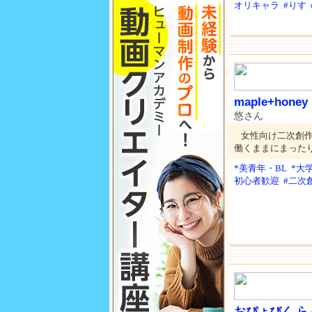
オリキャラ
#りす
maple+honey
悠さん
女性向け二次創
働くままにまった
*美青年・BL
*大
初心者歓迎
#二次
おぴょびく 