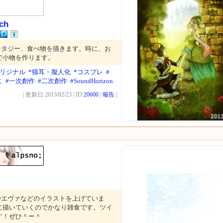
ch
ンタジー、食べ物を描きます。時に、お
で小物を作ります。
オリジナル
*猫耳・擬人化
*コスプレ
#
こ
#一次創作
#二次創作
#SoundHorizon
| 更新日:2013/02/23 | ID:
20600
|
報告
|
201
やエヴァなどのイラストを上げていま
に描いていくのでかなり雑食です。ツイ
す！ぜひ＾ー＾