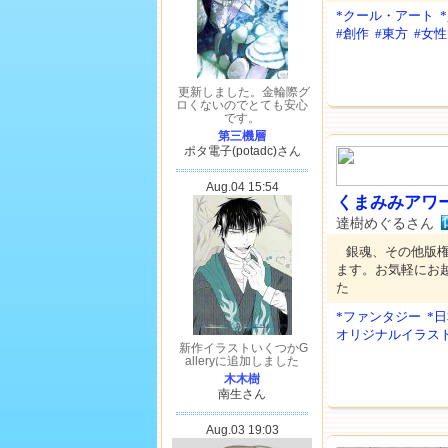
*クール・アート
#創作
#東方
#女
くまみみアワ
達樹めぐるさん
銀魂、その他版
ます。お気軽にお越
た
*ファンタジー
*
オリジナルイラス