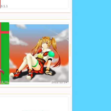
10.1.1
12.26
2012.12.14