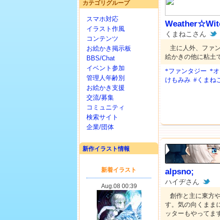
カテゴリグループ
スマホ対応
Weather☆Wit
イラスト作風
くまねこさん
コンテンツ
主に人外、ファ
お絵かき掲示板
絵かきの他に粘土
BBS/Chat
イベント参加
*ファンタジー
*
管理人年齢別
けもみみ
#くまね
お絵かき支援
交流/募集
コミュニティ
検索サイト
企業/団体
新作イラスト情報
alpsno;
ハイヂさん
創作と主に東方
す。気の向くまま
ッターもやってま