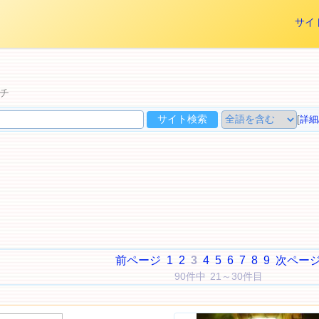
サイ
チ
[
詳細
前ページ
1
2
3
4
5
6
7
8
9
次ペー
90件中 21～30件目