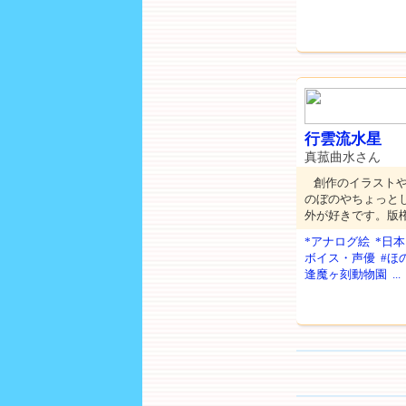
行雲流水星
真菰曲水さん
創作のイラスト
のぼのやちょっと
外が好きです。版
*アナログ絵
*日
ボイス・声優
#ほ
逢魔ヶ刻動物園
...