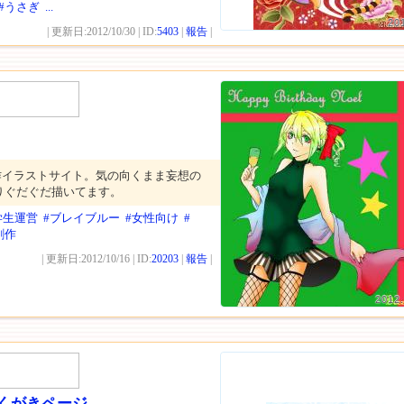
#うさぎ
...
20
| 更新日:2012/10/30 | ID:
5403
|
報告
|
作イラストサイト。気の向くまま妄想の
りぐだぐだ描いてます。
学生運営
#ブレイブルー
#女性向け
#
創作
| 更新日:2012/10/16 | ID:
20203
|
報告
|
2012.
らくがきページ