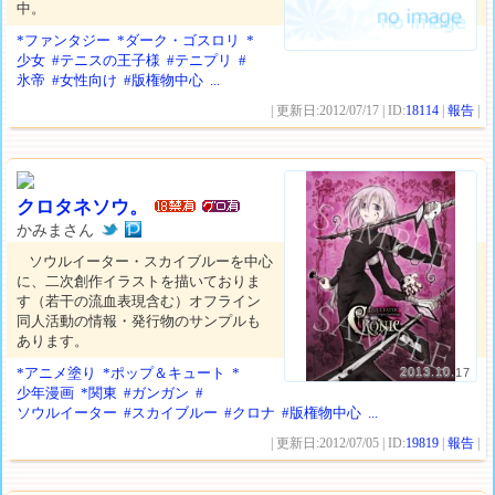
中。
*ファンタジー
*ダーク・ゴスロリ
*
少女
#テニスの王子様
#テニプリ
#
氷帝
#女性向け
#版権物中心
...
| 更新日:2012/07/17 | ID:
18114
|
報告
|
クロタネソウ。
かみまさん
ソウルイーター・スカイブルーを中心
に、二次創作イラストを描いておりま
す（若干の流血表現含む）オフライン
同人活動の情報・発行物のサンプルも
あります。
*アニメ塗り
*ポップ＆キュート
*
2013.10.17
少年漫画
*関東
#ガンガン
#
ソウルイーター
#スカイブルー
#クロナ
#版権物中心
...
| 更新日:2012/07/05 | ID:
19819
|
報告
|