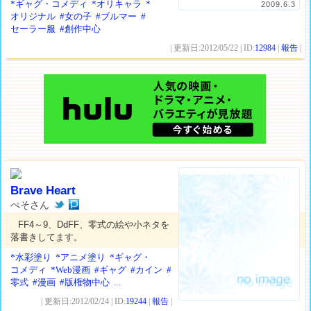
*ギャグ・コメディ
*オリキャラ
*
2009.6.3
オリジナル
#女の子
#ブルマー
#
セーラー服
#創作中心
| 更新日:2012/05/22 | ID:
12984
|
報告
|
Brave Heart
ぺそさん
FF4～9、DdFF、零式の絵や小ネタを
落書きしてます。
*水彩塗り
*アニメ塗り
*ギャグ・
コメディ
*Web漫画
#ギャグ
#カイン
#
零式
#漫画
#版権物中心
...
| 更新日:2012/02/24 | ID:
19244
|
報告
|