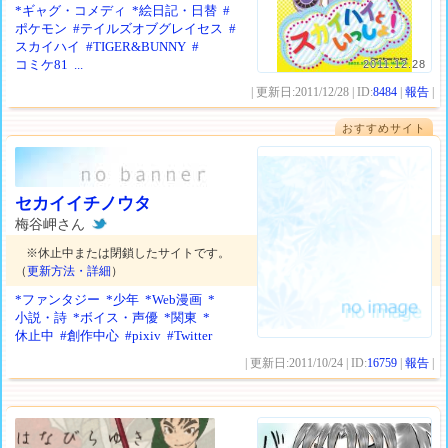
*ギャグ・コメディ
*絵日記・日替
#
ポケモン
#テイルズオブグレイセス
#
スカイハイ
#TIGER&BUNNY
#
コミケ81
...
2011.12.28
| 更新日:2011/12/28 | ID:
8484
|
報告
|
おすすめサイト
セカイイチノウタ
梅谷岬さん
※休止中または閉鎖したサイトです。
（
更新方法・詳細
）
*ファンタジー
*少年
*Web漫画
*
小説・詩
*ボイス・声優
*関東
*
休止中
#創作中心
#pixiv
#Twitter
| 更新日:2011/10/24 | ID:
16759
|
報告
|