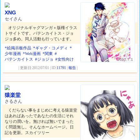
XNG
セイさん
オリジナルギャグマンガ＋版権イラス
トサイトです。バテンカイトス・ジョ
ジョ多め。同人活動も行っています。
*絵掲示板作品
*ギャグ・コメディ
*
少年漫画
*Web漫画
*関東
#
バテンカイトス
#ジョジョ
#女性向け
2012.7.1
| 更新日:2012/07/01 | ID:
11791
|
報告
|
猿楽堂
さるさん
くだらない事をまじめに考える猿楽堂
はあればあったであなたの生活にそれ
なりの潤いを。無ければ無いでまった
く問題無し。そんなホームページ。日
記を更新。スカイツリー