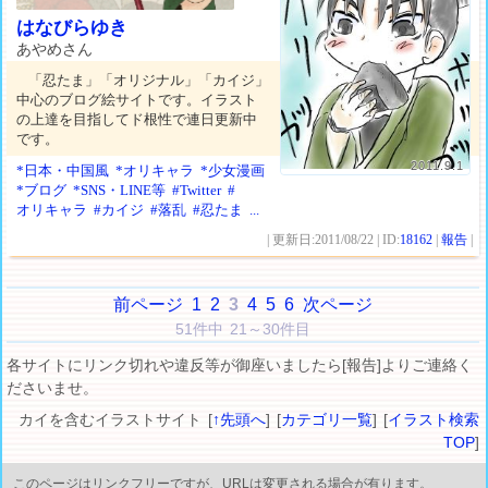
はなびらゆき
あやめさん
「忍たま」「オリジナル」「カイジ」
中心のブログ絵サイトです。イラスト
の上達を目指してド根性で連日更新中
です。
2011.9.1
*日本・中国風
*オリキャラ
*少女漫画
*ブログ
*SNS・LINE等
#Twitter
#
オリキャラ
#カイジ
#落乱
#忍たま
...
| 更新日:2011/08/22 | ID:
18162
|
報告
|
前ページ
1
2
3
4
5
6
次ページ
51件中 21～30件目
各サイトにリンク切れや違反等が御座いましたら[報告]よりご連絡く
ださいませ。
カイを含むイラストサイト [
↑先頭へ
] [
カテゴリ一覧
] [
イラスト検索
TOP
]
このページはリンクフリーですが、URLは変更される場合が有ります。