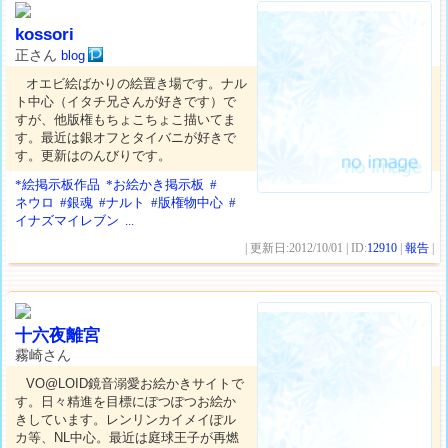
kossori
正さん
blog
オエビ絵ばかりの絵置き場です。ナル
ト中心（イタチ兄さんが好きです）で
すが、他版権もちょこちょこ描いてま
す。最近は銀オフとタイバニが好きで
す。更新はのんびりです。
*絵掲示板作品
*お絵かき掲示板
#
ネウロ
#銀魂
#ナルト
#版権物中心
#
イナズマイレブン
...
| 更新日:2012/10/01 | ID:
12910
|
報告
|
十六夜離宮
霧崎さん
VO@LOID鏡音溺愛お絵かきサイトで
す。日々精進を目標にぽつぽつお絵か
きしています。レンリンカイメイぽル
カ等、NL中心。最近は庭球王子が再燃