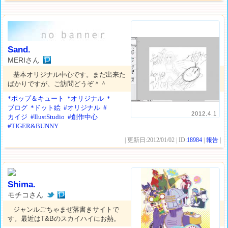
Sand.
MERIさん
基本オリジナル中心です。まだ出来た
ばかりですが、ご訪問どうぞ＾＾
*ポップ＆キュート
*オリジナル
*
ブログ
*ドット絵
#オリジナル
#
2012.4.1
カイジ
#IlustStudio
#創作中心
#TIGER&BUNNY
| 更新日:2012/01/02 | ID:
18984
|
報告
|
Shima.
モチコさん
ジャンルごちゃまぜ落書きサイトで
す。最近はT&Bのスカイハイにお熱。