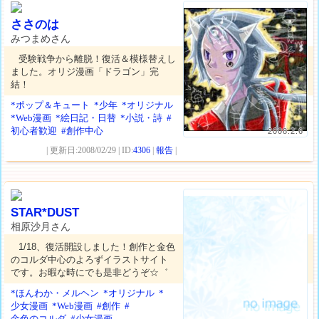
ささのは
みつまめさん
受験戦争から離脱！復活＆模様替えし
ました。オリジ漫画「ドラゴン」完
結！
*ポップ＆キュート
*少年
*オリジナル
*Web漫画
*絵日記・日替
*小説・詩
#
初心者歓迎
#創作中心
2008.2.6
| 更新日:2008/02/29 | ID:
4306
|
報告
|
STAR*DUST
相原沙月さん
1/18、復活開設しました！創作と金色
のコルダ中心のよろずイラストサイト
です。お暇な時にでも是非どうぞ☆゛
*ほんわか・メルヘン
*オリジナル
*
少女漫画
*Web漫画
#創作
#
金色のコルダ
#少女漫画