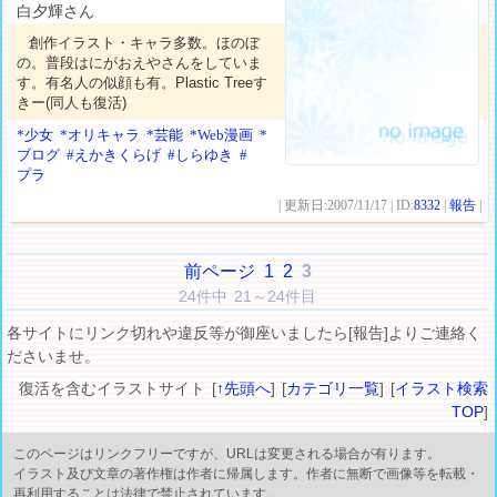
白夕輝さん
創作イラスト・キャラ多数。ほのぼ
の。普段はにがおえやさんをしていま
す。有名人の似顔も有。Plastic Treeす
きー(同人も復活)
*少女
*オリキャラ
*芸能
*Web漫画
*
ブログ
#えかきくらげ
#しらゆき
#
プラ
| 更新日:2007/11/17 | ID:
8332
|
報告
|
前ページ
1
2
3
24件中 21～24件目
各サイトにリンク切れや違反等が御座いましたら[報告]よりご連絡く
ださいませ。
復活を含むイラストサイト [
↑先頭へ
] [
カテゴリ一覧
] [
イラスト検索
TOP
]
このページはリンクフリーですが、URLは変更される場合が有ります。
イラスト及び文章の著作権は作者に帰属します。作者に無断で画像等を転載・
再利用することは法律で禁止されています。