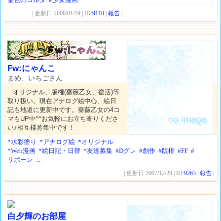
| 更新日:2008/01/19 | ID:
9110
|
報告
|
Fw:にゃんこ
まめ、いちごさん
オリジナル、版権(薔薇乙女、復活)等
取り扱い。現在アナログ絵中心、絵日
記も地道に更新中です。薔薇乙女の4コ
マもUP中^^お気軽にお立ち寄りくださ
い♪相互様募集中です！
*水彩塗り
*アナログ絵
*オリジナル
*Web漫画
*絵日記・日替
*友達募集
#Dグレ
#創作
#版権
#FF
#
リボーン
...
| 更新日:2007/12/28 | ID:
9263
|
報告
|
白夕輝のお部屋