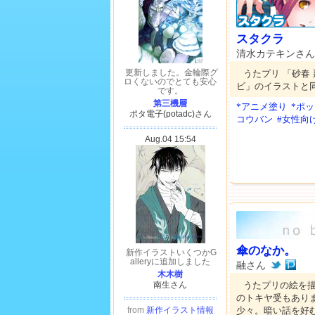
スタクラ
清水カテキンさ
うたプリ 「砂春
ビ」のイラストと
*アニメ塗り
*ポ
コウバン
#女性向
傘のなか。
融さん
うたプリの絵を
のトキヤ受もあり
少々。暗い話を好