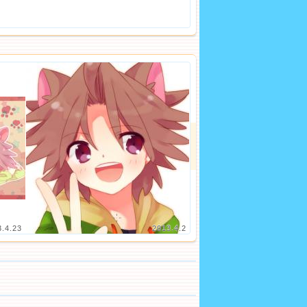
3.4.23
2013.4.2