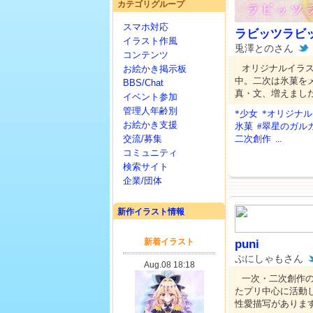
カテゴリグループ
スマホ対応
ラビッツラビ
イラスト作風
兎澤とのさん
コンテンツ
オリジナルイラ
お絵かき掲示板
中。二次は氷菓を
BBS/Chat
真・文、増えまし
イベント参加
管理人年齢別
*少女
*オリジナル
お絵かき支援
氷菓
#翠星のガル
交流/募集
二次創作
...
コミュニティ
検索サイト
企業/団体
新作イラスト情報
puni
ぷにしゃもさん
一次・二次創作
たプリ中心に活動
性愛描写がありま