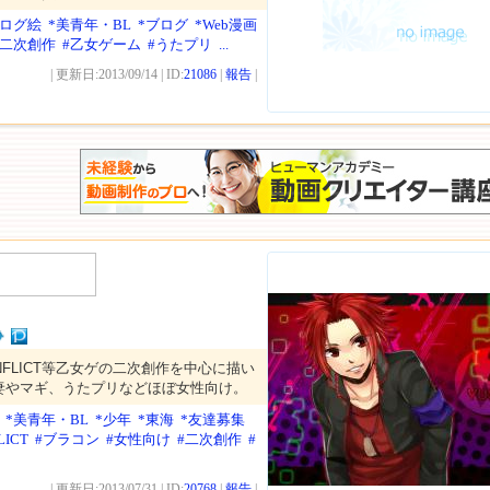
ナログ絵
*美青年・BL
*ブログ
*Web漫画
#二次創作
#乙女ゲーム
#うたプリ
...
| 更新日:2013/09/14 | ID:
21086
|
報告
|
CONFLICT等乙女ゲの二次創作を中心に描い
妻やマギ、うたプリなどほぼ女性向け。
*美青年・BL
*少年
*東海
*友達募集
LICT
#ブラコン
#女性向け
#二次創作
#
| 更新日:2013/07/31 | ID:
20768
|
報告
|