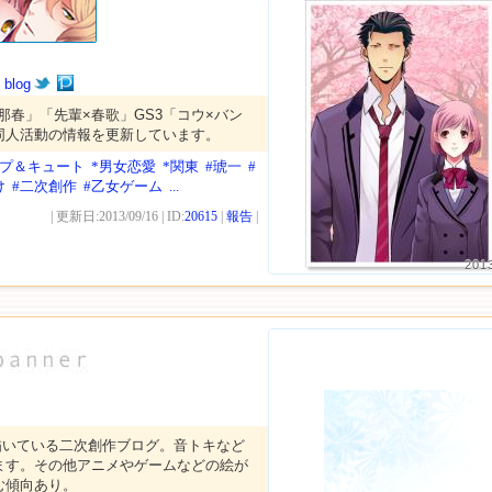
ん
blog
 那春」「先輩×春歌」GS3「コウ×バン
同人活動の情報を更新しています。
ップ＆キュート
*男女恋愛
*関東
#琥一
#
け
#二次創作
#乙女ゲーム
...
| 更新日:2013/09/16 | ID:
20615
|
報告
|
201
描いている二次創作ブログ。音トキなど
ます。その他アニメやゲームなどの絵が
む傾向あり。