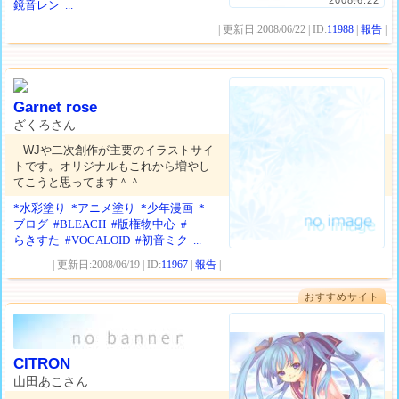
2008.6.22
鏡音レン
...
| 更新日:2008/06/22 | ID:
11988
|
報告
|
Garnet rose
ざくろさん
WJや二次創作が主要のイラストサイ
トです。オリジナルもこれから増やし
てこうと思ってます＾＾
*水彩塗り
*アニメ塗り
*少年漫画
*
ブログ
#BLEACH
#版権物中心
#
らきすた
#VOCALOID
#初音ミク
...
| 更新日:2008/06/19 | ID:
11967
|
報告
|
おすすめサイト
CITRON
山田あこさん