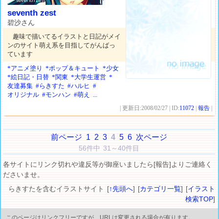
seventh zest
碧沙さん
趣味で描いてるイラストと日記がメイ
ンのサイト萌え系を目指してがんばっ
ています
*アニメ塗り
*ポップ＆キュート
*少女
*絵日記・日替
*関東
*大学生運営
*
友達募集
#らきすた
#ハルヒ
#
オリジナル
#モンハン
#萌え
...
| 更新日:2008/02/27 | ID:
11072
|
報告
|
前ページ
1
2
3
4
5
6
次ページ
56件中 31～40件目
各サイトにリンク切れや違反等が御座いましたら[報告]よりご連絡く
ださいませ。
らきすたを含むイラストサイト [
↑先頭へ
] [
カテゴリ一覧
] [
イラスト
検索TOP
]
このページはリンクフリーですが、URLは変更される場合が有ります。