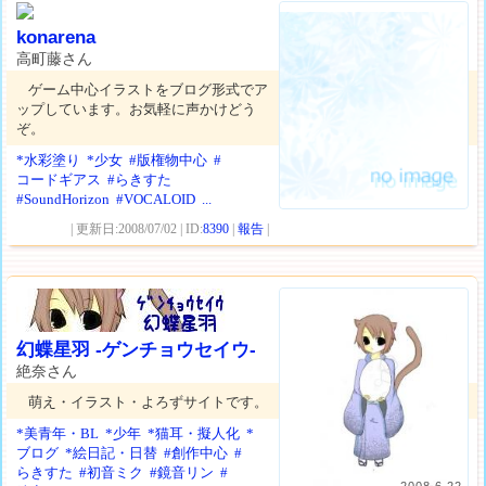
konarena
高町藤さん
ゲーム中心イラストをブログ形式でア
ップしています。お気軽に声かけどう
ぞ。
*水彩塗り
*少女
#版権物中心
#
コードギアス
#らきすた
#SoundHorizon
#VOCALOID
...
| 更新日:2008/07/02 | ID:
8390
|
報告
|
幻蝶星羽 ‐ゲンチョウセイウ‐
絶奈さん
萌え・イラスト・よろずサイトです。
*美青年・BL
*少年
*猫耳・擬人化
*
ブログ
*絵日記・日替
#創作中心
#
らきすた
#初音ミク
#鏡音リン
#