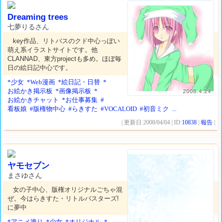
Dreaming trees
七夢りるさん
key作品、リトバスのクド中心っぽい
萌え系イラストサイトです。他
CLANNAD、東方projectも多め。ほぼ毎
日の絵日記中心です。
*少女
*Web漫画
*絵日記・日替
*
お絵かき掲示板
*画像掲示板
*
2008.4.24
お絵かきチャット
*お仕事募集
#
看板娘
#版権物中心
#らきすた
#VOCALOID
#初音ミク
...
| 更新日:2008/04/04 | ID:
10838
|
報告
|
ヤモセブン
まさゆさん
女の子中心、版権オリジナルごちゃ混
ぜ。今はらきすた・リトルバスターズ!
に夢中
*アニメ塗り
*少女
*オリジナル
*