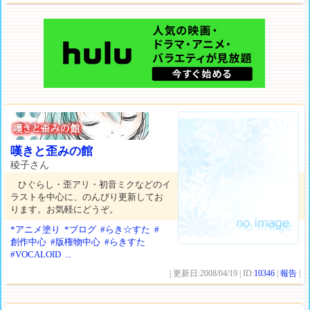
嘆きと歪みの館
稜子さん
ひぐらし・歪アリ・初音ミクなどのイ
ラストを中心に、のんびり更新してお
ります。お気軽にどうぞ。
*アニメ塗り
*ブログ
#らき☆すた
#
創作中心
#版権物中心
#らきすた
#VOCALOID
...
| 更新日:2008/04/19 | ID:
10346
|
報告
|