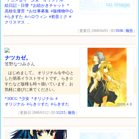
絵日記・日替
*お絵かきチャット
*
高校生運営
*お仕事募集
#版権物中心
#らきすた
#ハロウィン
#初音ミク
#
クリスマス
...
| 更新日:2008/04/01 | ID:
9106
|
報告
|
ナツカゼ。
笠野なつみさん
はじめまして。 オリジナルを中心と
した萌系イラストサイトです。らき☆
すたなど版権も時々描いています。お
気軽に遊びに来てください。
*3DCG
*少女
*オリジナル
#
オリジナル
#らき☆すた
#らきすた
2008.4.8
| 更新日:2008/03/12 | ID:
11215
|
報告
|