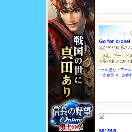
Go for broke!
えびぞり睫毛さ
水彩、アナログ
を取り扱っており
*水彩塗り
*アナ
一次創作
#二次創
aerious