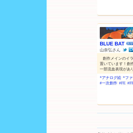
BLUE BAT
スマ
山奈弘さん
創作メインのイ
置いています！創
一部流血表現があ
*アナログ絵
*フ
#一次創作
#FE
#F