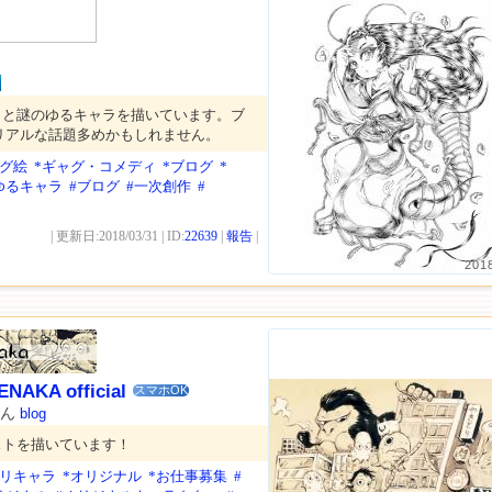
トと謎のゆるキャラを描いています。ブ
リアルな話題多めかもしれません。
ログ絵
*ギャグ・コメディ
*ブログ
*
ゆるキャラ
#ブログ
#一次創作
#
| 更新日:2018/03/31 | ID:
22639
|
報告
|
201
NAKA official
スマホOK
さん
blog
ストを描いています！
オリキャラ
*オリジナル
*お仕事募集
#