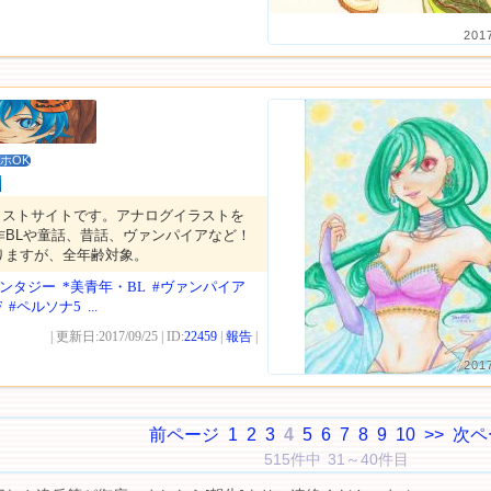
201
ホOK
ラストサイトです。アナログイラストを
作BLや童話、昔話、ヴァンパイアなど！
りますが、全年齢対象。
ァンタジー
*美青年・BL
#ヴァンパイア
F
#ペルソナ5
...
| 更新日:2017/09/25 | ID:
22459
|
報告
|
201
前ページ
1
2
3
4
5
6
7
8
9
10
>>
次ペ
515件中 31～40件目