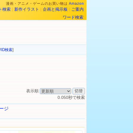
漫画・アニメ・ゲームのお買い物は
Amazon
ト検索
|
新作イラスト
|
企画と掲示板
|
ご案内
ワード検索
/ID検索
]
表示順
0.050秒で検索
ージ