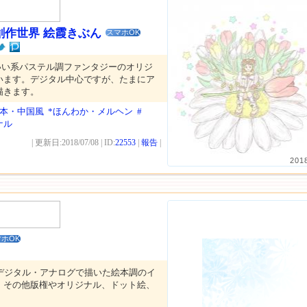
創作世界 絵霞きぶん
スマホOK
いい系パステル調ファンタジーのオリジ
います。デジタル中心ですが、たまにア
描きます。
日本・中国風
*ほんわか・メルヘン
#
ナル
| 更新日:2018/07/08 | ID:
22553
|
報告
|
201
ホOK
のデジタル・アナログで描いた絵本調のイ
。その他版権やオリジナル、ドット絵、