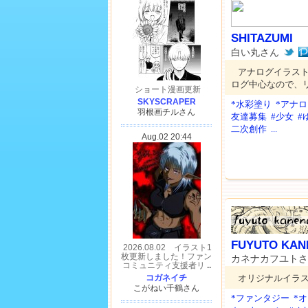
SHITAZUMI
白い丸さん
アナログイラス
ログ中心なので、
*水彩塗り
*アナ
友達募集
#少女
#
二次創作
...
FUYUTO KANE
カネナカフユト
オリジナルイラ
*ファンタジー
*