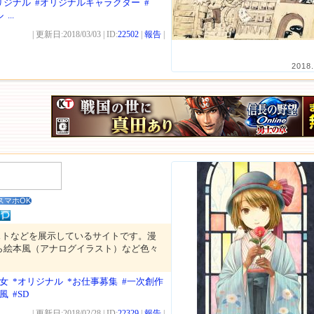
リジナル
#オリジナルキャラクター
#
ル
...
| 更新日:2018/03/03 | ID:
22502
|
報告
|
2018.
スマホOK
ストなどを展示しているサイトです。漫
ら絵本風（アナログイラスト）など色々
少女
*オリジナル
*お仕事募集
#一次創作
本風
#SD
| 更新日:2018/02/28 | ID:
22329
|
報告
|