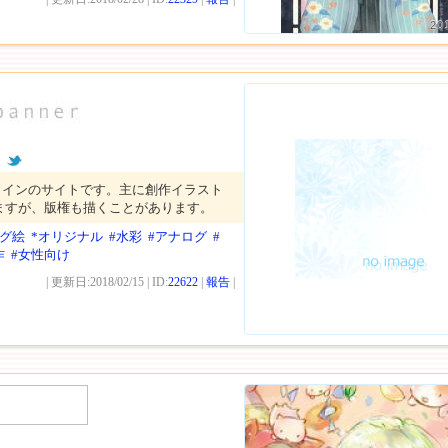
20
ん
メインのサイトです。主に創作イラスト
ますが、版権も描くことがあります。
ログ絵
*オリジナル
#水彩
#アナログ
#
作
#女性向け
| 更新日:2018/02/15 | ID:
22622
|
報告
|