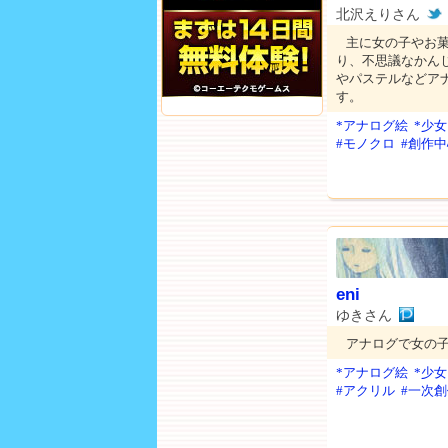
北沢えりさん
主に女の子やお
り、不思議なかん
やパステルなどアナロ
す。
*アナログ絵
*少女
#モノクロ
#創作
eni
ゆきさん
アナログで女の
*アナログ絵
*少女
#アクリル
#一次