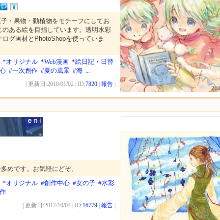
菓子・果物・動植物をモチーフにしてお
じのある絵を目指しています。透明水彩
グ画材とPhotoShopを使っていま
*オリジナル
*Web漫画
*絵日記・日替
中心
#一次創作
#夏の風景
#海
...
| 更新日:2018/01/02 | ID:
7820
|
報告
|
20
子多めです。お気軽にどぞ。
*オリジナル
#創作中心
#女の子
#水彩
創作
| 更新日:2017/10/04 | ID:
16779
|
報告
|