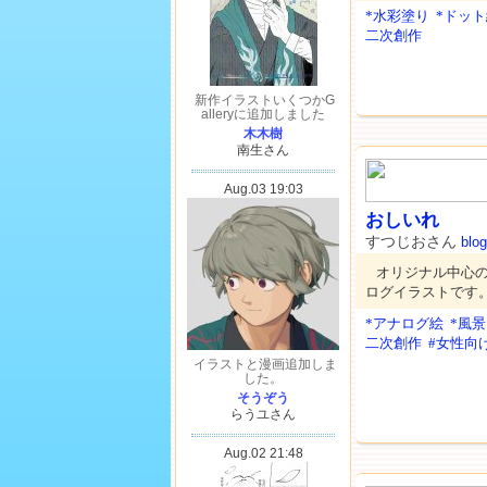
*水彩塗り
*ドッ
二次創作
おしいれ
すつじおさん
blog
オリジナル中心
ログイラストです
*アナログ絵
*風
二次創作
#女性向