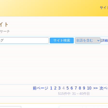
サイ
イト
サーチ
[
詳細
前ページ
1
2
3
4
5
6
7
8
9
10
>>
次ペ
515件中 31～40件目