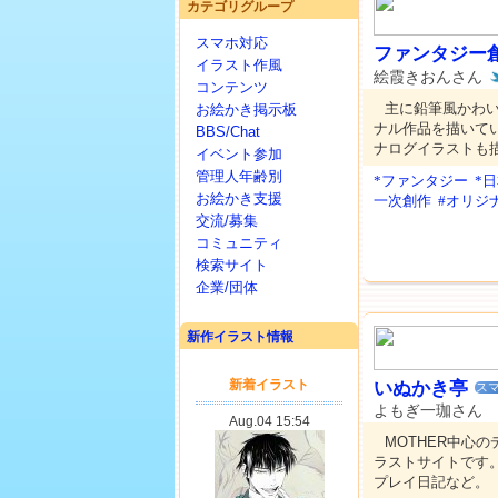
カテゴリグループ
スマホ対応
ファンタジー
イラスト作風
絵霞きおんさん
コンテンツ
主に鉛筆風かわ
お絵かき掲示板
ナル作品を描いて
BBS/Chat
ナログイラストも
イベント参加
管理人年齢別
*ファンタジー
*
お絵かき支援
一次創作
#オリジ
交流/募集
コミュニティ
検索サイト
企業/団体
新作イラスト情報
いぬかき亭
スマ
よもぎ一珈さん
MOTHER中心
ラストサイトです
プレイ日記など。