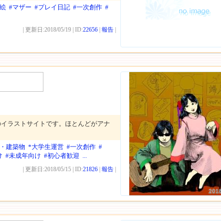
ト絵
#マザー
#プレイ日記
#一次創作
#
| 更新日:2018/05/19 | ID:
22656
|
報告
|
のイラストサイトです。ほとんどがアナ
。
景・建築物
*大学生運営
#一次創作
#
け
#未成年向け
#初心者歓迎
...
| 更新日:2018/05/15 | ID:
21826
|
報告
|
201