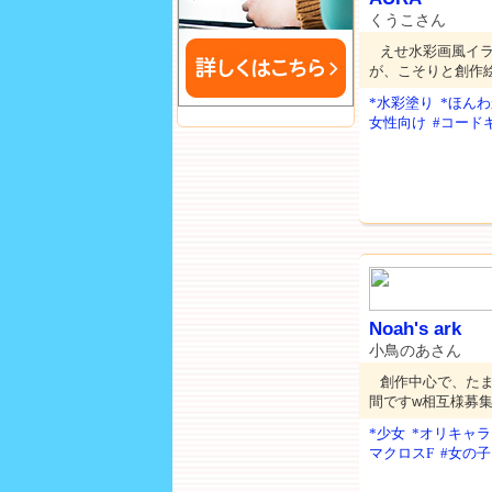
くうこさん
えせ水彩画風イ
が、こそりと創作
*水彩塗り
*ほん
女性向け
#コード
Noah's ark
小鳥のあさん
創作中心で、た
間ですw相互様募
*少女
*オリキャラ
マクロスF
#女の子