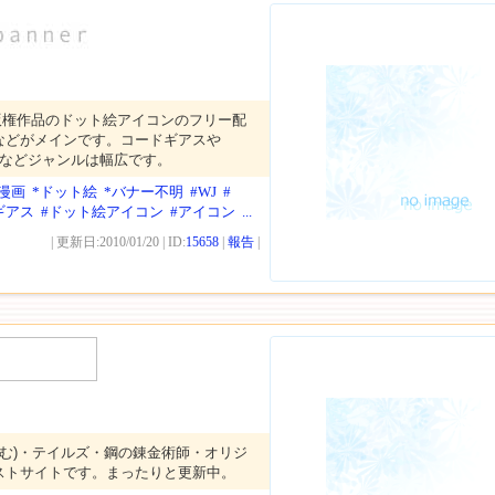
版権作品のドット絵アイコンのフリー配
などがメインです。コードギアスや
系などジャンルは幅広です。
b漫画
*ドット絵
*バナー不明
#WJ
#
ギアス
#ドット絵アイコン
#アイコン
...
| 更新日:2010/01/20 | ID:
15658
|
報告
|
ス含む)・テイルズ・鋼の錬金術師・オリジ
ストサイトです。まったりと更新中。