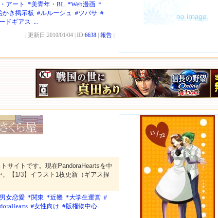
ル・アート
*美青年・BL
*Web漫画
*
絵かき掲示板
#ルルーシュ
#ツバサ
#
コードギアス
...
| 更新日:2010/01/04 | ID:
6638
|
報告
|
サイトです。現在PandoraHeartsを中
。【1/3】イラスト1枚更新（ギアス捏
*男女恋愛
*関東
*近畿
*大学生運営
#
doraHearts
#女性向け
#版権物中心