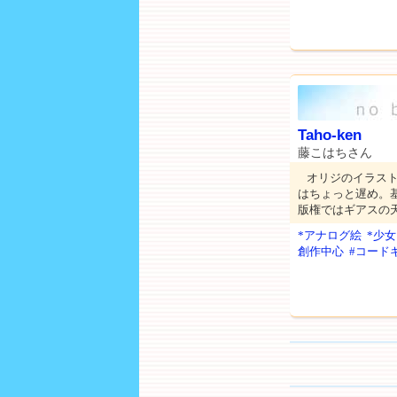
Taho-ken
藤こはちさん
オリジのイラス
はちょっと遅め。
版権ではギアスの
*アナログ絵
*少女
創作中心
#コード