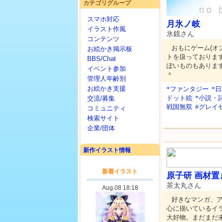
カテゴリグループ
スマホ対応
月氷ノ岐
イラスト作風
氷鏡さん
コンテンツ
おもにゲーム(オ
お絵かき掲示板
トを扱っておりま
BBS/Chat
ぽいものもありま
イベント参加
＾
管理人年齢別
お絵かき支援
*ファンタジー
*
ドット絵
*小説・
交流/募集
戦国無双
#グレイ
コミュニティ
検索サイト
企業/団体
新作イラスト情報
原子研 画材置
茶太丸さん
好きなマンガ、
心に描いているイ
大好物。まだまだ