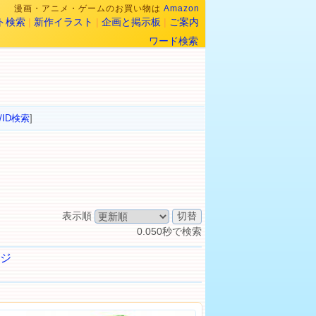
漫画・アニメ・ゲームのお買い物は
Amazon
ト検索
|
新作イラスト
|
企画と掲示板
|
ご案内
ワード検索
/ID検索
]
表示順
0.050秒で検索
ジ