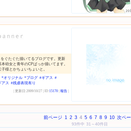
20
トをぐたぐた描いてるブログです。更新
基本幼女と青年のCPばっか描いてます。
天子様とかちょいちょいと。
*オリジナル
*ブログ
#ギアス
#
ギアス
#残虐表現有り
| 更新日:2009/10/27 | ID:
15170
|
報告
|
前ページ
1
2
3
4
5
6
7
8
9
10
次ペー
93件中 31～40件目