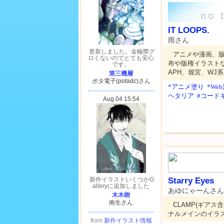
IT LOOPS.
雨さん
アニメや漫画、
布や版権イラスト
APH、堀宮、WJ
*アニメ塗り
*We
ヘタリア
#コード
Starry Eyes
あゆにゃーんさん
CLAMP(ギア
ナルメインのイラ