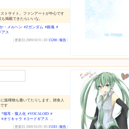
ラストサイト。ファンアートが中心です
絵も掲載できたらいいな。
わか・メルヘン
#Zガンダム
#銀魂
#
ギアス
| 更新日:2009/10/31 | ID:
15200
|
報告
|
まに版権物も書いてたりします。雑食人
集です
*猫耳・擬人化
#VOCALOID
#
#オリキャラ
#コードギアス
...
| 更新日:2009/10/29 | ID:
15183
|
報告
|