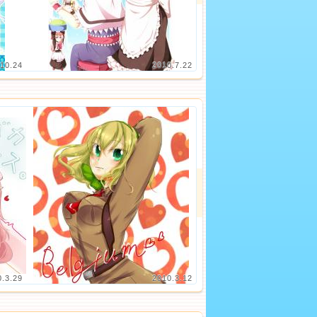
10.24
2010.7.22
0.3.29
2010.3.12