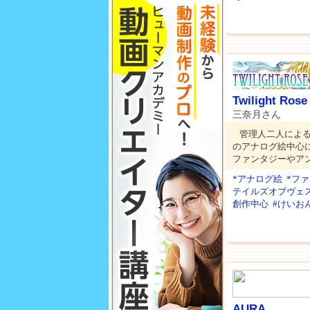
Twilight Rose
三奈月さん
管理人二人によ
のアナログ絵中心
ファンタジーやア
*アナログ絵
*フ
テイルズオブヴェ
創作中心
#けいお
AURA