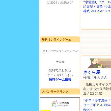
*水彩塗り
*クー
絵日記・日替
*お
神威
#CLAMP
#
無料オンラインゲーム
タイトーオンラインクレーン
大国戦
無料で楽しめる
さくら屋
ゲームがいっぱい
桜咲ハルカさん
無料ゲーム情報
版権よろずイラスト
心にまったり活動中
スポンサードリンク
造子世代:1枚）
*少年
*少年漫画
コードギアス
#Pan
#pixiv