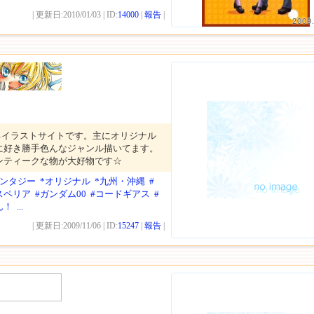
| 更新日:2010/01/03 | ID:
14000
|
報告
|
2009
るイラストサイトです。主にオリジナル
に好き勝手色んなジャンル描いてます。
ンティークな物が大好物です☆
ァンタジー
*オリジナル
*九州・沖縄
#
スペリア
#ガンダム00
#コードギアス
#
ん！
...
| 更新日:2009/11/06 | ID:
15247
|
報告
|