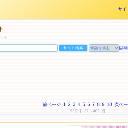
サイ
ト
ーチ
[
詳細
前ページ
1
2
3
4
5
6
7
8
9
10
次ペー
93件中 31～40件目