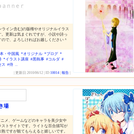
ンライン含む)の版権やオリジナルイラス
す。更新は気まぐれですが、小説や詩っ
すので、よろしければお越しください＾
日本・中国風
*オリジナル
*ブログ
*
詩
*イラスト講座
#黒執事
#コルダ
#
セス
#侍
...
201
| 更新日:2010/06/12 | ID:
10014
|
報告
|
き場
アニメ、ゲームなどのキャラを美少女中
ラストサイトです。ライトな百合描写が
未熟ですが観てもらえると嬉しいです。