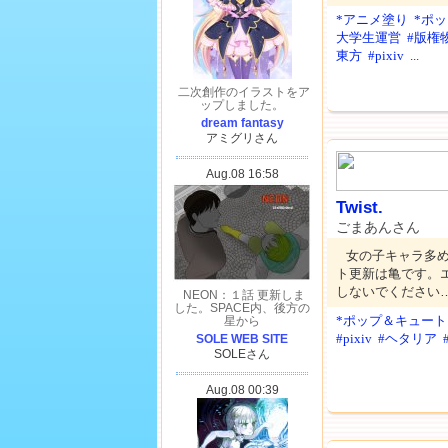
*アニメ塗り
*ポ
大学生運営
#版権
東方
#pixiv
...
Twist.
ごまあんさん
女の子キャラ多
ト更新は亀です。
しないでください
*ポップ＆キュート
#pixiv
#ヘタリア