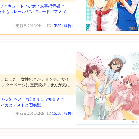
ップ＆キュート
*少女
*文字掲示板
*
物中心
#レールガン
#コードギアス
#
| 更新日:2010/04/14 | ID:
15355
|
報告
|
2010.
め。にょた・女性化とかショタ等。サイ
エンターページに直接飛びませんが気に
…
*少女
*少年
#鏡音リン
#初音ミク
#バカとテストと召喚獣
...
| 更新日:2010/02/23 | ID:
15269
|
報告
|
201