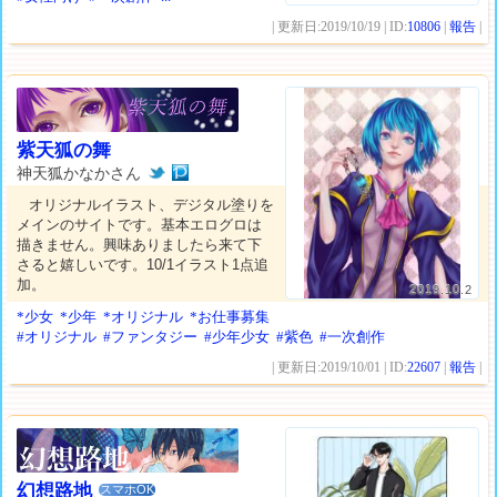
| 更新日:2019/10/19 | ID:
10806
|
報告
|
紫天狐の舞
神天狐かなかさん
オリジナルイラスト、デジタル塗りを
メインのサイトです。基本エログロは
描きません。興味ありましたら来て下
さると嬉しいです。10/1イラスト1点追
加。
2019.10.2
*少女
*少年
*オリジナル
*お仕事募集
#オリジナル
#ファンタジー
#少年少女
#紫色
#一次創作
| 更新日:2019/10/01 | ID:
22607
|
報告
|
幻想路地
スマホOK