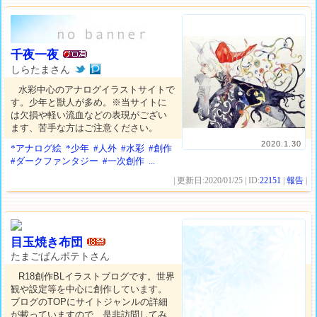
千夜一夜
しらたまさん
水彩中心のアナログイラストサイトで
す。少年と獣人が多め。※当サイトに
は欠損や軽い流血などの表現がござい
ます、苦手な方はご注意ください。
2020.1.30
*アナログ絵
*少年
#人外
#水彩
#創作
#ダークファンタジー
#一次創作
...
| 更新日:2020/01/25 | ID:
22151
|
報告
|
目玉焼き布団
たまごぱんポテトさん
R18創作BLイラストブログです。世界
観や設定等を中心に創作しています。
ブログのTOPにサイトジャンルの詳細
が載っていますので、是非訪問してみ