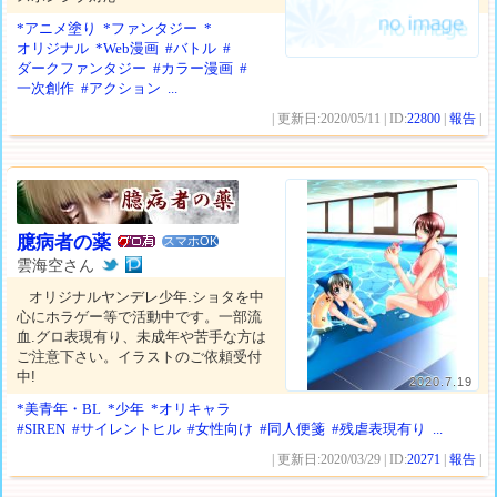
*アニメ塗り
*ファンタジー
*
オリジナル
*Web漫画
#バトル
#
ダークファンタジー
#カラー漫画
#
一次創作
#アクション
...
| 更新日:2020/05/11 | ID:
22800
|
報告
|
臆病者の薬
スマホOK
雲海空さん
オリジナルヤンデレ少年.ショタを中
心にホラゲー等で活動中です。一部流
血.グロ表現有り、未成年や苦手な方は
ご注意下さい。イラストのご依頼受付
中!
2020.7.19
*美青年・BL
*少年
*オリキャラ
#SIREN
#サイレントヒル
#女性向け
#同人便箋
#残虐表現有り
...
| 更新日:2020/03/29 | ID:
20271
|
報告
|