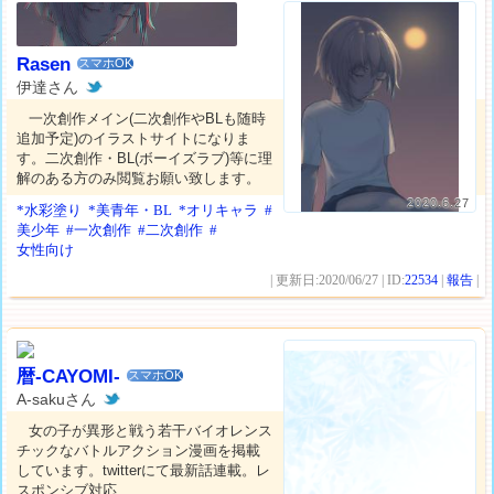
Rasen
スマホOK
伊達さん
一次創作メイン(二次創作やBLも随時
追加予定)のイラストサイトになりま
す。二次創作・BL(ボーイズラブ)等に理
解のある方のみ閲覧お願い致します。
2020.6.27
*水彩塗り
*美青年・BL
*オリキャラ
#
美少年
#一次創作
#二次創作
#
女性向け
| 更新日:2020/06/27 | ID:
22534
|
報告
|
暦-CAYOMI-
スマホOK
A-sakuさん
女の子が異形と戦う若干バイオレンス
チックなバトルアクション漫画を掲載
しています。twitterにて最新話連載。レ
スポンシブ対応