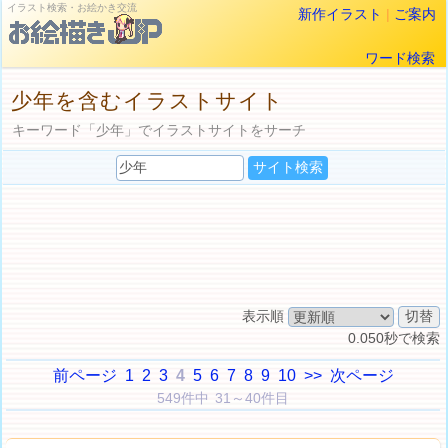
イラスト検索・お絵かき交流
新作イラスト
|
ご案内
ワード検索
少年を含むイラストサイト
キーワード「少年」でイラストサイトをサーチ
表示順
0.050秒で検索
前ページ
1
2
3
4
5
6
7
8
9
10
>>
次ページ
549件中 31～40件目