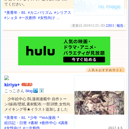
てください。
*美青年・BL
#カニバリズム
#シリアス
#ショタ
#一次創作
#女性向け
...
| 更新日:2019/11/25 | ID:
22811
|
報告
|
人気＆おすすめサイト
kiriya+
こっこさん
blog
少年絵中心.BL漫画連載中.自作トー
ン/線画/壁紙,素材配布.一部18禁,女性向.
メイキング等★イラスト追加しました
*美青年・BL
*少年
*Web漫画
*
絵日記・日替
#素材
#創作中心
#講座
#女性向け
#一次創作
...
2017.4.5