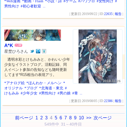
*Web漫画
*動画・Flash
*小説・詩
#ゲーム
#パワプロ
#女性向け
#
男性向け
#初心者歓迎
...
| 更新日:2019/09/22 | ID:
22635
|
報告
|
A*K
星埜ひろさん
透明水彩とけもみみと、かわいい少年
少女なイラストブログ。活動記録、同
人イベント参加の告知なども随時更新
してます*R15相当の表現アリ。
2019.11.26
*アナログ絵
*ほんわか・メルヘン
*
オリジナル
*ブログ
*北海道・東北
#
けもみみ
#少年少女
#男性向け
#男の娘
#青
...
| 更新日:2019/08/05 | ID:
22386
|
報告
|
前ページ
1
2
3
4
5
6
7
8
9
10
>>
次ページ
549件中 31～40件目