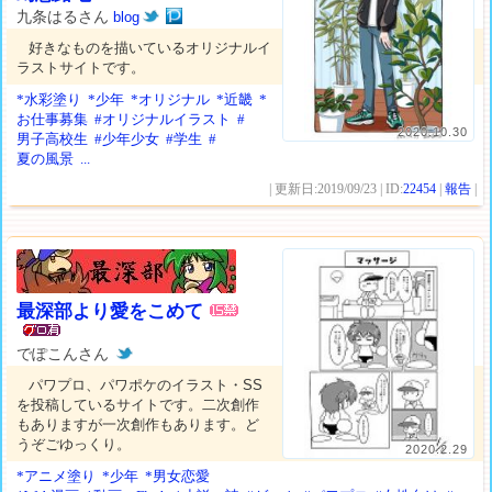
九条はるさん
blog
好きなものを描いているオリジナルイ
ラストサイトです。
*水彩塗り
*少年
*オリジナル
*近畿
*
お仕事募集
#オリジナルイラスト
#
2020.10.30
男子高校生
#少年少女
#学生
#
夏の風景
...
| 更新日:2019/09/23 | ID:
22454
|
報告
|
最深部より愛をこめて
でぽこんさん
パワプロ、パワポケのイラスト・SS
を投稿しているサイトです。二次創作
もありますが一次創作もあります。ど
うぞごゆっくり。
2020.2.29
*アニメ塗り
*少年
*男女恋愛