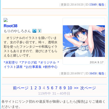
| 更新日:2014/10/20 | ID:
15049
|
報告
|
Root38
もりのやしろさん
オリジナルのイラストを描いていま
す。女の子多い目です。時々、透明水
彩を使ったファンタジーや和風なイラ
ストもありますので、遊びにきてもら
えると嬉しいです。
*水彩塗り
*アナログ絵
*オリジナル
*
2014.9.17
イラスト講座
*お仕事募集
#創作中心
| 更新日:2014/09/17 | ID:
16450
|
報告
|
前ページ
1
2
3
4
5
6
7
8
9
10
>>
次ページ
119件中 31～40件目
各サイトにリンク切れや違反等が御座いましたら[報告]よりご連絡く
ださいませ。