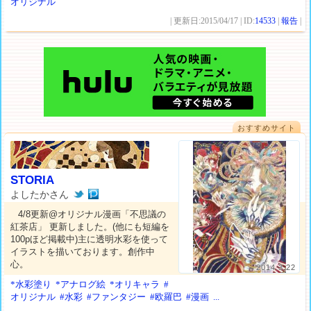
オリジナル
| 更新日:2015/04/17 | ID:
14533
|
報告
|
おすすめサイト
STORIA
よしたかさん
4/8更新@オリジナル漫画「不思議の
紅茶店」 更新しました。(他にも短編を
100pほど掲載中)主に透明水彩を使って
イラストを描いております。創作中
心。
2014.3.22
*水彩塗り
*アナログ絵
*オリキャラ
#
オリジナル
#水彩
#ファンタジー
#欧羅巴
#漫画
...