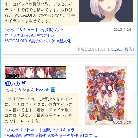
す。コピックや透明水彩、デジタルイ
ラストまで何でも描いてます。版権は
WJ、VOCALOID、ポケモンなど。仕事
のイラストも載せてます。
*ポップ＆キュート
*お姉さん
*
2013.4.24
オリジナル
#SAI
#ポケモン
#VOCALOID
#黒子のバスケ
#擬人化
...
| 更新日:2014/11/21 | ID:
12963
|
報告
|
紅いカギ
北村ゆうかさん
blog
オリジナル中心。少年少女をメイン
に、アナログ・デジタル両方でイラス
トを描いてます。着物・チャイナ服・
ゴスロリ系など。最近双子キャラが多
めです。4コマも有。
2013.6.20
*水彩塗り
*日本・中国風
*オリキャラ
*Web漫画
#中華
#着物
#双子
#一次創作
#4コマ
...