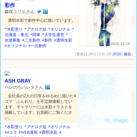
彩作
森咲ユリエさん
透明水彩で創作中心に描いています。
*水彩塗り
*アナログ絵
*オリジナル
*
北海道・東北
*関東
*大学生運営
*
友達募集
#二次創作
#創作
#透明水彩
2015.12.16
#オリジナル
#一次創作
| 更新日:2015/12/16 | ID:
20520
|
報告
|
ASH GRAY
ハレのちハレタさん
会社員の2人の日常をゆるめに描いた4
コマ「ふんわり」を不定期連載してい
ます。ギャラリーには水彩イラストを
掲載しています。お気軽にご覧くださ
い。
*水彩塗り
*アナログ絵
*オリジナル
#4コマ
#WEB漫画
#透明水彩
#