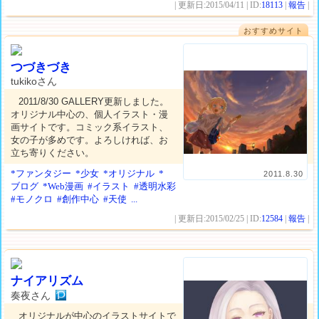
| 更新日:2015/04/11 | ID:
18113
|
報告
|
おすすめサイト
つづきづき
tukikoさん
2011/8/30 GALLERY更新しました。
オリジナル中心の、個人イラスト・漫
画サイトです。コミック系イラスト、
女の子が多めです。よろしければ、お
立ち寄りください。
*ファンタジー
*少女
*オリジナル
*
2011.8.30
ブログ
*Web漫画
#イラスト
#透明水彩
#モノクロ
#創作中心
#天使
...
| 更新日:2015/02/25 | ID:
12584
|
報告
|
ナイアリズム
奏夜さん
オリジナルが中心のイラストサイトで