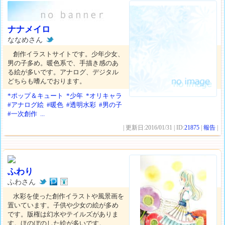
ナナメイロ
ななめさん
創作イラストサイトです。少年少女、
男の子多め。暖色系で、手描き感のあ
る絵が多いです。アナログ、デジタル
どちらも嗜んでおります。
*ポップ＆キュート
*少年
*オリキャラ
#アナログ絵
#暖色
#透明水彩
#男の子
#一次創作
...
| 更新日:2016/01/31 | ID:
21875
|
報告
|
ふわり
ふわさん
水彩を使った創作イラストや風景画を
置いています。子供や少女の絵が多め
です。版権は幻水やテイルズがありま
す。ほのぼのした絵が多いです。