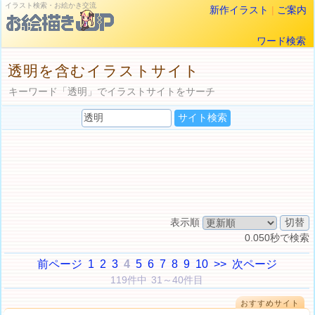
イラスト検索・お絵かき交流
新作イラスト
|
ご案内
ワード検索
透明を含むイラストサイト
キーワード「透明」でイラストサイトをサーチ
表示順
0.050秒で検索
前ページ
1
2
3
4
5
6
7
8
9
10
>>
次ページ
119件中 31～40件目
おすすめサイト