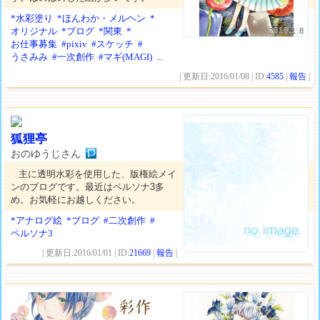
*水彩塗り
*ほんわか・メルヘン
*
オリジナル
*ブログ
*関東
*
2016.1.8
お仕事募集
#pixiv
#スケッチ
#
うさみみ
#一次創作
#マギ(MAGI)
...
| 更新日:2016/01/08 | ID:
4585
|
報告
|
狐狸亭
おのゆうじさん
主に透明水彩を使用した、版権絵メイ
ンのブログです。最近はペルソナ3多
め。お気軽にお越しください。
*アナログ絵
*ブログ
#二次創作
#
ペルソナ3
| 更新日:2016/01/01 | ID:
21669
|
報告
|