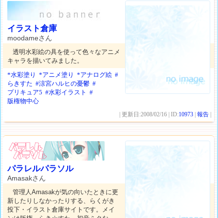
イラスト倉庫
moodameさん
透明水彩絵の具を使って色々なアニメ
キャラを描いてみました。
*水彩塗り
*アニメ塗り
*アナログ絵
#
らきすた
#涼宮ハルヒの憂鬱
#
プリキュア5
#水彩イラスト
#
版権物中心
| 更新日:2008/02/16 | ID:
10973
|
報告
|
パラレルパラソル
Amasakさん
管理人Amasakが気の向いたときに更
新したりしなかったりする、らくがき
投下・イラスト倉庫サイトです。メイ