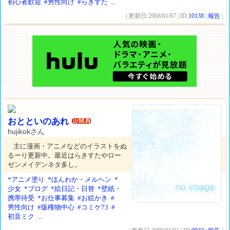
初心者歓迎
#男性向け
#らきすた
...
| 更新日:2008/01/07 | ID:
10138
|
報告
|
おとといのあれ
hujikokさん
主に漫画・アニメなどのイラストをぬ
るーり更新中。最近はらきすたやロー
ゼンメイデンネタ多し。
*アニメ塗り
*ほんわか・メルヘン
*
少女
*ブログ
*絵日記・日替
*壁紙・
携帯待受
*お仕事募集
#お絵かき
#
男性向け
#版権物中心
#コミケ73
#
初音ミク
...