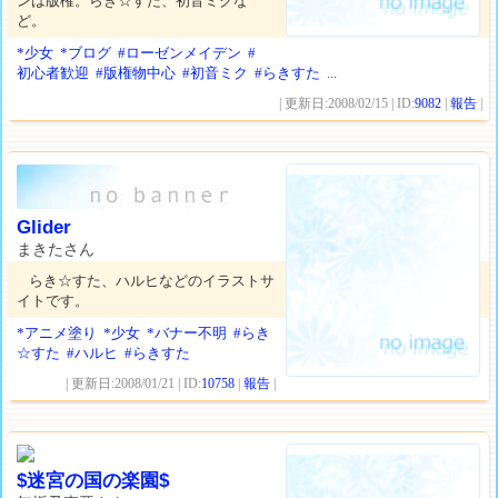
ンは版権。らき☆すた、初音ミクな
ど。
*少女
*ブログ
#ローゼンメイデン
#
初心者歓迎
#版権物中心
#初音ミク
#らきすた
...
| 更新日:2008/02/15 | ID:
9082
|
報告
|
Glider
まきたさん
らき☆すた、ハルヒなどのイラストサ
イトです。
*アニメ塗り
*少女
*バナー不明
#らき
☆すた
#ハルヒ
#らきすた
| 更新日:2008/01/21 | ID:
10758
|
報告
|
$迷宮の国の楽園$