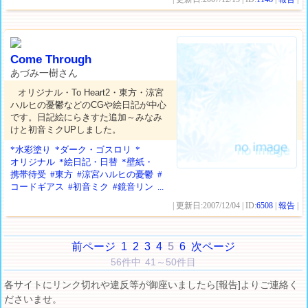
Come Through
あづみ一樹さん
オリジナル・To Heart2・東方・涼宮
ハルヒの憂鬱などのCGや絵日記が中心
です。日記絵にらきすた追加～みなみ
けと初音ミクUPしました。
*水彩塗り
*ダーク・ゴスロリ
*
オリジナル
*絵日記・日替
*壁紙・
携帯待受
#東方
#涼宮ハルヒの憂鬱
#
コードギアス
#初音ミク
#鏡音リン
...
| 更新日:2007/12/04 | ID:
6508
|
報告
|
前ページ
1
2
3
4
5
6
次ページ
56件中 41～50件目
各サイトにリンク切れや違反等が御座いましたら[報告]よりご連絡く
ださいませ。