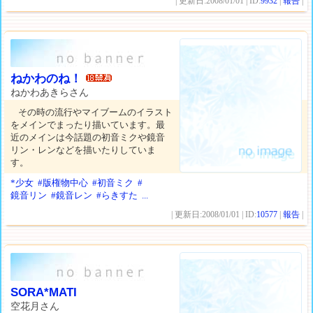
| 更新日:2008/01/01 | ID:
9932
|
報告
|
ねかわのね！
ねかわあきらさん
その時の流行やマイブームのイラスト
をメインでまったり描いています。最
近のメインは今話題の初音ミクや鏡音
リン・レンなどを描いたりしていま
す。
*少女
#版権物中心
#初音ミク
#
鏡音リン
#鏡音レン
#らきすた
...
| 更新日:2008/01/01 | ID:
10577
|
報告
|
SORA*MATI
空花月さん