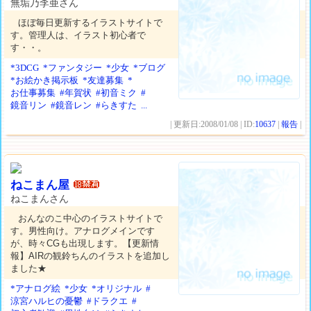
無垢乃李亜さん
ほぼ毎日更新するイラストサイトで
す。管理人は、イラスト初心者で
す・・。
*3DCG
*ファンタジー
*少女
*ブログ
*お絵かき掲示板
*友達募集
*
お仕事募集
#年賀状
#初音ミク
#
鏡音リン
#鏡音レン
#らきすた
...
| 更新日:2008/01/08 | ID:
10637
|
報告
|
ねこまん屋
ねこまんさん
おんなのこ中心のイラストサイトで
す。男性向け。アナログメインです
が、時々CGも出現します。【更新情
報】AIRの観鈴ちんのイラストを追加し
ました★
*アナログ絵
*少女
*オリジナル
#
涼宮ハルヒの憂鬱
#ドラクエ
#