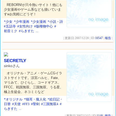
REBORN!が只今熱いサイト！他にも
少女漫画やゲーム系なども描いていま
すwお気軽にどうぞ！
*少女
*少年漫画
*少女漫画
*小説・詩
#五話寺
#女性向け
#版権物中心
#
初音ミク
#らきすた
...
| 更新日:2007/12/28 | ID:
10547
|
報告
|
SECRETLY
sinkoさん
オリジナル・アニメ・ゲームCGイラ
ストサイトです。涼宮ハルヒ、Fate、
マリみて、ひぐらし、コードギアス、
FFCC、戦国無双、三国無双、うる星、
極上生徒会、ネコミミなど
*オリジナル
*猫耳・擬人化
*絵日記・
日替
#天使
#FF3
#聖剣
#三国無双4
#
らきすた
...
| 更新日:2007/12/15 | ID:
1148
|
報告
|