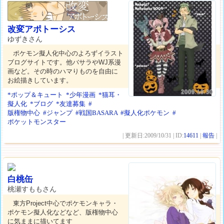
改変アポトーシス
ゆずきさん
ポケモン擬人化中心のよろずイラスト
ブログサイトです。他バサラやWJ系漫
画など。その時のハマりものを自由に
お絵描きしています。
2009.10.30
*ポップ＆キュート
*少年漫画
*猫耳・
擬人化
*ブログ
*友達募集
#
版権物中心
#ジャンプ
#戦国BASARA
#擬人化ポケモン
#
ポケットモンスター
| 更新日:2009/10/31 | ID:
14611
|
報告
|
白桃缶
桃瀬すももさん
東方Project中心でポケモンキャラ・
ポケモン擬人化などなど、版権物中心
に気ままに描いてます