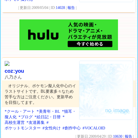
| 更新日:2009/05/04 | ID:
14028
|
報告
|
coz:you
八乃さん
オリジナル、ポケモン擬人化中心のイ
ラストサイトです。BL要素多々なため
苦手な方はご注意ください。更新早め
を目指してます。
*クール・アート
*美青年・BL
*猫耳・
擬人化
*ブログ
*絵日記・日替
*
高校生運営
*友達募集
#
ポケットモンスター
#女性向け
#創作中心
#VOCALOID
| 更新日:2009/04/29 | ID:
10630
|
報告
|