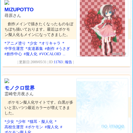
MIZUPOTTO
尋原さん
創作メインで描きたくなったものをぼ
ちぼち描いております。最近はポケモ
ン擬人化もメインになってきました。
*アニメ塗り
*少女
*オリキャラ
*
中学生運営
*友達募集
#創作
#うさぎ
#創作中心
#擬人化
#VOCALOID
...
2009.2.7
| 更新日:2009/05/31 | ID:
11763
|
報告
|
モノクロ世界
霊崎壱月夜さん
ポケモン擬人化サイトです。白黒が多
いと言いつつ最近カラーが増えてきま
した。
*少女
*少年
*猫耳・擬人化
*
高校生運営
#ポケモン
#擬人化
#
ポケモン擬人化