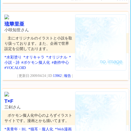
琉華里亜
小咲知世さん
主にオリジナルのイラストと小説を取
り扱っております。また、企画で世界
設定を公開しております。
*水彩塗り
*オリキャラ
*オリジナル
*
小説・詩
#ポケモン擬人化
#創作中心
#VOCALOID
| 更新日:2009/04/24 | ID:
13962
|
報告
|
T×F
三剣さん
ポケモン擬人化中心のよろずイラスト
サイトです。漫画とかも描いてます。
*美青年・BL
*猫耳・擬人化
*Web漫画