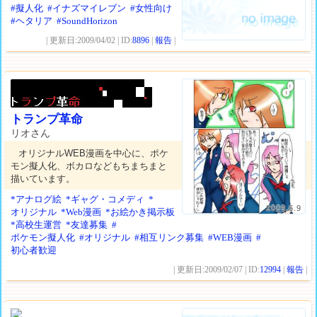
#擬人化
#イナズマイレブン
#女性向け
#ヘタリア
#SoundHorizon
| 更新日:2009/04/02 | ID:
8896
|
報告
|
トランプ革命
リオさん
オリジナルWEB漫画を中心に、ポケ
モン擬人化、ボカロなどもちまちまと
描いています。
*アナログ絵
*ギャグ・コメディ
*
2009.6.9
オリジナル
*Web漫画
*お絵かき掲示板
*高校生運営
*友達募集
#
ポケモン擬人化
#オリジナル
#相互リンク募集
#WEB漫画
#
初心者歓迎
| 更新日:2009/02/07 | ID:
12994
|
報告
|