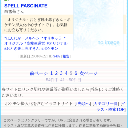
SPELL FASCINATE
白雪苺さん
オリジナル・おとぎ銃士赤ずきん・ポ
ケモン擬人化中心サイトです。お気軽
にお立ち寄りください。
*ほんわか・メルヘン
*オリキャラ
*
オリジナル
*高校生運営
#オリジナル
#おとぎ銃士赤ずきん
#ポケモン
| 更新日:2008/07/22 | ID:
9489
|
報告
|
前ページ
1
2
3
4
5
6
次ページ
54件中 41～50件目
各サイトにリンク切れや違反等が御座いましたら[報告]よりご連絡く
ださいませ。
ポケモン擬人化を含むイラストサイト [
↑先頭へ
] [
カテゴリ一覧
] [
イ
ラスト検索TOP
]
このページはリンクフリーですが、URLは変更される場合が有ります。
イラスト及び文章の著作権は作者に帰属します。作者に無断で画像等を転載・