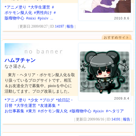
*アニメ塗り
*大学生運営
#
ポケモン擬人化
#男性向け
#
版権物中心
#mixi
#pixiv
...
2010.8.6
| 更新日:2009/08/27 | ID:
14197
|
報告
|
おすすめサイト
ハムヲチャン
なさ湯さん
東方・ヘタリア・ポケモン擬人化を取
り扱っているブログサイトです。相互
＆お友達全力で募集中。pixivを中心に
活動してます。ブログ改装しました。
2009.8.4
*アニメ塗り
*少女
*ブログ
*絵日記・
日替
*大学生運営
*友達募集
*
お仕事募集
#東方
#ポケモン擬人化
#版権物中心
#pixiv
#ヘタリア
| 更新日:2009/06/16 | ID:
14191
|
報告
|