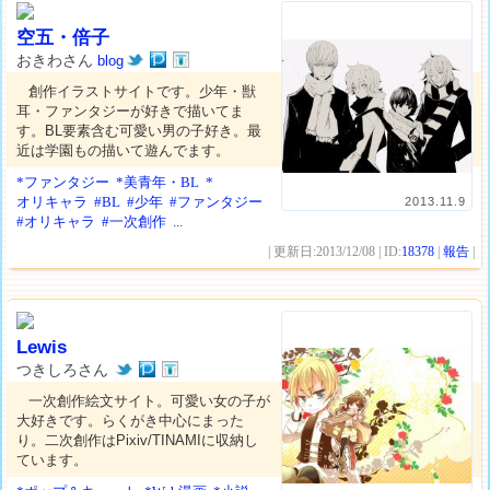
空五・倍子
おきわさん
blog
創作イラストサイトです。少年・獣
耳・ファンタジーが好きで描いてま
す。BL要素含む可愛い男の子好き。最
近は学園もの描いて遊んでます。
*ファンタジー
*美青年・BL
*
オリキャラ
#BL
#少年
#ファンタジー
2013.11.9
#オリキャラ
#一次創作
...
| 更新日:2013/12/08 | ID:
18378
|
報告
|
Lewis
つきしろさん
一次創作絵文サイト。可愛い女の子が
大好きです。らくがき中心にまった
り。二次創作はPixiv/TINAMIに収納し
ています。