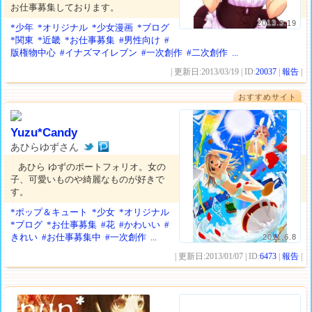
お仕事募集しております。
2013.3.19
*少年
*オリジナル
*少女漫画
*ブログ
*関東
*近畿
*お仕事募集
#男性向け
#
版権物中心
#イナズマイレブン
#一次創作
#二次創作
...
| 更新日:2013/03/19 | ID:
20037
|
報告
|
おすすめサイト
Yuzu*Candy
あひらゆずさん
あひら ゆずのポートフォリオ。女の
子、可愛いものや綺麗なものが好きで
す。
*ポップ＆キュート
*少女
*オリジナル
*ブログ
*お仕事募集
#花
#かわいい
#
きれい
#お仕事募集中
#一次創作
...
2011.6.8
| 更新日:2013/01/07 | ID:
6473
|
報告
|