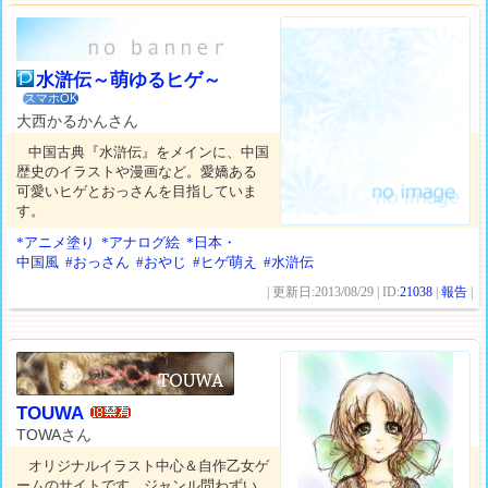
水滸伝～萌ゆるヒゲ～
スマホOK
大西かるかんさん
中国古典『水滸伝』をメインに、中国
歴史のイラストや漫画など。愛嬌ある
可愛いヒゲとおっさんを目指していま
す。
*アニメ塗り
*アナログ絵
*日本・
中国風
#おっさん
#おやじ
#ヒゲ萌え
#水滸伝
| 更新日:2013/08/29 | ID:
21038
|
報告
|
TOUWA
TOWAさん
オリジナルイラスト中心＆自作乙女ゲ
ームのサイトです。ジャンル問わずい