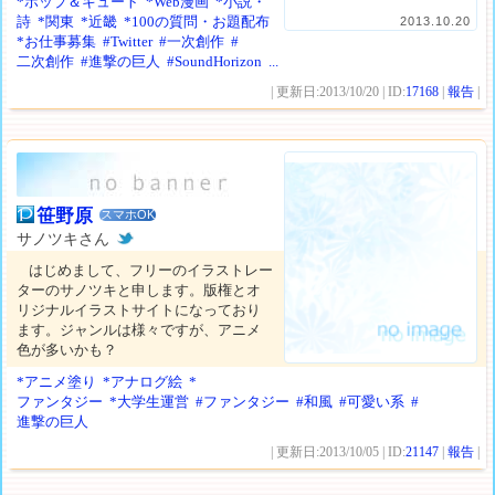
*ポップ＆キュート
*Web漫画
*小説・
詩
*関東
*近畿
*100の質問・お題配布
2013.10.20
*お仕事募集
#Twitter
#一次創作
#
二次創作
#進撃の巨人
#SoundHorizon
...
| 更新日:2013/10/20 | ID:
17168
|
報告
|
笹野原
スマホOK
サノツキさん
はじめまして、フリーのイラストレー
ターのサノツキと申します。版権とオ
リジナルイラストサイトになっており
ます。ジャンルは様々ですが、アニメ
色が多いかも？
*アニメ塗り
*アナログ絵
*
ファンタジー
*大学生運営
#ファンタジー
#和風
#可愛い系
#
進撃の巨人
| 更新日:2013/10/05 | ID:
21147
|
報告
|