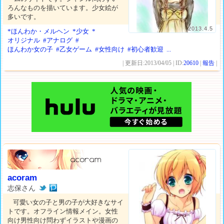
ろんなものを描いています。少女絵が
多いです。
2013.4.5
*ほんわか・メルヘン
*少女
*
オリジナル
#アナログ
#
ほんわか女の子
#乙女ゲーム
#女性向け
#初心者歓迎
...
| 更新日:2013/04/05 | ID:
20610
|
報告
|
acoram
志保さん
可愛い女の子と男の子が大好きなサイ
トです。オフライン情報メイン。女性
向け男性向け問わずイラストや漫画の