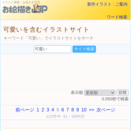
イラスト検索・お絵かき交流
新作イラスト
|
ご案内
ワード検索
可愛いを含むイラストサイト
キーワード「可愛い」でイラストサイトをサーチ
表示順
0.050秒で検索
前ページ
1
2
3
4
5
6
7
8
9
10
>>
次ページ
122件中 41～50件目