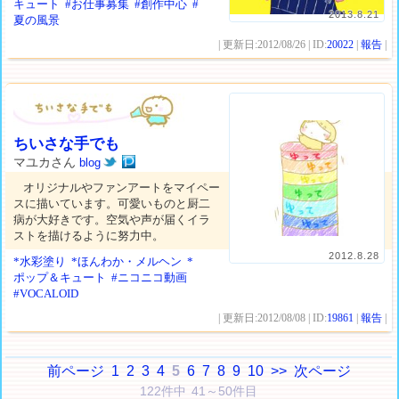
キュート
#お仕事募集
#創作中心
#
2013.8.21
夏の風景
| 更新日:2012/08/26 | ID:
20022
|
報告
|
ちいさな手でも
マユカさん
blog
オリジナルやファンアートをマイペー
スに描いています。可愛いものと厨二
病が大好きです。空気や声が届くイラ
ストを描けるように努力中。
2012.8.28
*水彩塗り
*ほんわか・メルヘン
*
ポップ＆キュート
#ニコニコ動画
#VOCALOID
| 更新日:2012/08/08 | ID:
19861
|
報告
|
前ページ
1
2
3
4
5
6
7
8
9
10
>>
次ページ
122件中 41～50件目