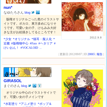
nun*
なゆたろさん
blog
版権オリジナルごった煮のイラストサ
イトです。ボカロ、東方多めになりそ
うです。可愛い女の子、けもみみ大好
きな主がお絵描きしてるところです！
2012.9.8
*少女
*オリジナル
*猫耳・擬人化
*
近畿
#版権物中心
#Fate
#ヘタリア
#
けいおん！
#VOCALOID
...
| 更新日:2012/09/07 | ID:
20065
|
報告
|
GIRASOL
まぐのさん
blog
オリジナル中心のイラストサイトで
す。可愛い女の子メインです
*水彩塗り
*アニメ塗り
*ポップ＆