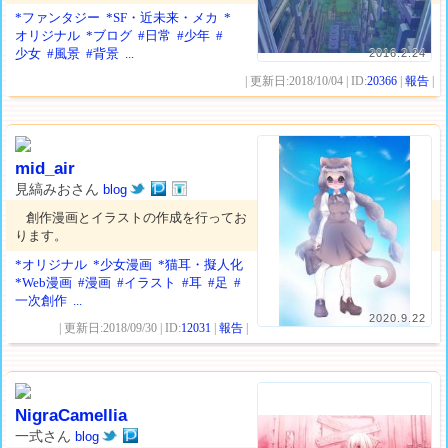
*ファンタジー
*SF・近未来・メカ
*
オリジナル
*ブログ
#日常
#少年
#
少女
#風景
#背景
...
2016.2.24
| 更新日:2018/10/04 | ID:
20366
|
報告
|
mid_air
見縞みおさん
blog
創作漫画とイラストの作成を行ってお
ります。
*オリジナル
*少女漫画
*猫耳・擬人化
*Web漫画
#漫画
#イラスト
#耳
#足
#
一次創作
...
2020.9.22
| 更新日:2018/09/30 | ID:
12031
|
報告
|
NigraCamellia
一式さん
blog