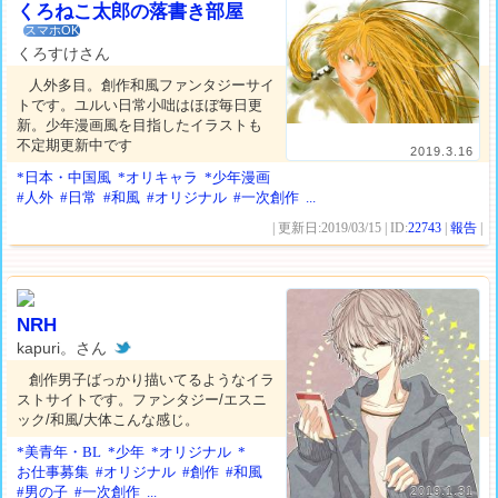
くろねこ太郎の落書き部屋
スマホOK
くろすけさん
人外多目。創作和風ファンタジーサイ
トです。ユルい日常小咄はほぼ毎日更
新。少年漫画風を目指したイラストも
不定期更新中です
2019.3.16
*日本・中国風
*オリキャラ
*少年漫画
#人外
#日常
#和風
#オリジナル
#一次創作
...
| 更新日:2019/03/15 | ID:
22743
|
報告
|
NRH
kapuri。さん
創作男子ばっかり描いてるようなイラ
ストサイトです。ファンタジー/エスニ
ック/和風/大体こんな感じ。
*美青年・BL
*少年
*オリジナル
*
お仕事募集
#オリジナル
#創作
#和風
#男の子
#一次創作
...
2019.1.31