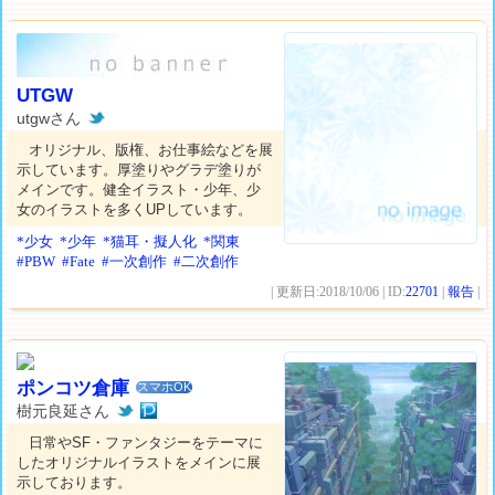
UTGW
utgwさん
オリジナル、版権、お仕事絵などを展
示しています。厚塗りやグラデ塗りが
メインです。健全イラスト・少年、少
女のイラストを多くUPしています。
*少女
*少年
*猫耳・擬人化
*関東
#PBW
#Fate
#一次創作
#二次創作
| 更新日:2018/10/06 | ID:
22701
|
報告
|
ポンコツ倉庫
スマホOK
樹元良延さん
日常やSF・ファンタジーをテーマに
したオリジナルイラストをメインに展
示しております。