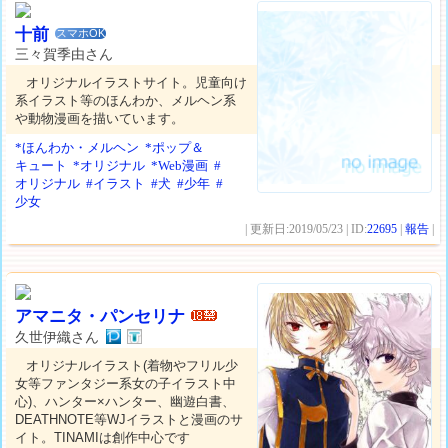
十前
スマホOK
三々賀季由さん
オリジナルイラストサイト。児童向け
系イラスト等のほんわか、メルヘン系
や動物漫画を描いています。
*ほんわか・メルヘン
*ポップ＆
キュート
*オリジナル
*Web漫画
#
オリジナル
#イラスト
#犬
#少年
#
少女
| 更新日:2019/05/23 | ID:
22695
|
報告
|
アマニタ・パンセリナ
久世伊織さん
オリジナルイラスト(着物やフリル少
女等ファンタジー系女の子イラスト中
心)、ハンター×ハンター、幽遊白書、
DEATHNOTE等WJイラストと漫画のサ
イト。TINAMIは創作中心です