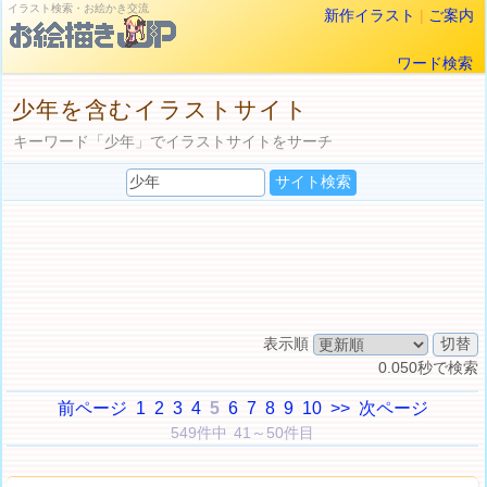
イラスト検索・お絵かき交流
新作イラスト
|
ご案内
ワード検索
少年を含むイラストサイト
キーワード「少年」でイラストサイトをサーチ
表示順
0.050秒で検索
前ページ
1
2
3
4
5
6
7
8
9
10
>>
次ページ
549件中 41～50件目