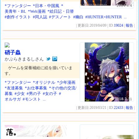
*ファンタジー
*日本・中国風
*
2014.4.4
美青年・BL
*Web漫画
*絵日記・日替
#創作イラスト
#同人誌
#デスノート
#幽白
#HUNTER×HUNTER
...
| 更新日:2019/04/09 | ID:
19024
|
報告
|
硝子蟲
かぶらきまるしさん
ゲームを栄養補給に絵を描いていま
す。
*ファンタジー
*オリジナル
*少年漫画
*友達募集
*お仕事募集
*その他の交流/
募集
#少女
#男の子
#女の子
#
オルサガ
#モンスト
...
2018.2.11
| 更新日:2019/03/21 | ID:
22433
|
報告
|