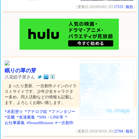
| 更新日:2019/03/03 | ID:
17535
|
報告
|
眠りの草の芽
八花絵子里さん
まったり更新、一次創作メインのイラ
ストサイトです。少年少女キャラクタ
ー多め。同人活動などの情報も記載し
ます。よろしくお願い致します。
*水彩塗り
*アナログ絵
*ファンタジー
*近畿
*友達募集
*SNS・LINE等
*
お仕事募集
#SoundHorizon
#一次創作
| 更新日:2018/10/18 | ID:
22704
|
報告
|