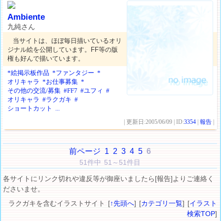
Ambiente
九純さん
当サイトは、ほぼ毎日描いているオリ
ジナル絵を公開しています。FF等の版
権も好んで描いています。
*絵掲示板作品
*ファンタジー
*
オリキャラ
*お仕事募集
*
その他の交流/募集
#FF7
#ユフィ
#
オリキャラ
#ラクガキ
#
ショートカット
...
| 更新日:2005/06/09 | ID:
3354
|
報告
|
前ページ
1
2
3
4
5
6
51件中 51～51件目
各サイトにリンク切れや違反等が御座いましたら[報告]よりご連絡く
ださいませ。
ラクガキを含むイラストサイト [
↑先頭へ
] [
カテゴリ一覧
] [
イラスト
検索TOP
]