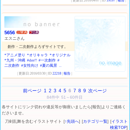
| 更新日:2016/04/07 | ID:
19197
|
報告
|
5656
エスニさん
創作・二次創作よろずサイトです。
*アニメ塗り
*オリキャラ
*オリジナル
*九州・沖縄
#drrr!!
#一次創作
#
二次創作
#女性向け
#夏の風景
...
| 更新日:2016/03/30 | ID:
22218
|
報告
|
前ページ
1
2
3
4
5
6
7
8
9
次ページ
84件中 51～60件目
各サイトにリンク切れや違反等が御座いましたら[報告]よりご連絡く
ださいませ。
刀剣乱舞を含むイラストサイト [
↑先頭へ
] [
カテゴリ一覧
] [
イラスト
検索TOP
]