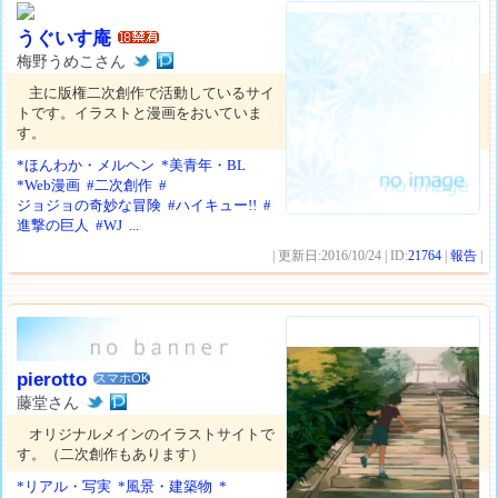
うぐいす庵
梅野うめこさん
主に版権二次創作で活動しているサイ
トです。イラストと漫画をおいていま
す。
*ほんわか・メルヘン
*美青年・BL
*Web漫画
#二次創作
#
ジョジョの奇妙な冒険
#ハイキュー!!
#
進撃の巨人
#WJ
...
| 更新日:2016/10/24 | ID:
21764
|
報告
|
pierotto
スマホOK
藤堂さん
オリジナルメインのイラストサイトで
す。（二次創作もあります）
*リアル・写実
*風景・建築物
*