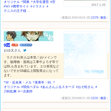
オリジナル
*関東
*大学生運営
#空
2017.1.20
#WJ
#携帯サイト
#イラスト
#
テニスの王子様
...
| 更新日:2016/10/24 | ID:
22376
|
報告
|
9図
スマホOK
おゆ太さん
ラクガキ(本人は本気！)がメインで
す。版権物・漫画は工事中よろず等で
はBLも含まれています。エロ表現など
ないですが18歳以上閲覧禁止になって
ます。
*SF・近未来・メカ
*美青年・BL
*
オリジナル
#弱虫ペダル
#あんさんぶるスターズ
#おそ松さん
#
刀剣乱舞
#一次創作
| 更新日:2016/08/23 | ID:
22331
|
報告
|